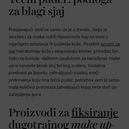
za blagi sjaj
Presijavajući
look
ne samo da je u trendu, nego je
savršen i za osobe suhih tipova kože koji se bore s
osjećajem zatezanja ili ljuštenja kože. Posebni
serumi za
sjaj
hidratiziraju kožu i osiguravaju blistav, prirodan ten.
Kako se koriste: vlažnom spužvicom za nanošenje
make
up-a
nanesite tanak sloj tečnog pudera. Dodatna
prednost za ljepotu: zahvaljujući visokoj moći
prekrivanja koju ima tečni puder, potrebna vam je samo
mala količina proizvoda zahvaljujući kojoj neće doći do
začepljenja pora.
Proizvodi za
fiksiranje
dugotrajnog
make up-