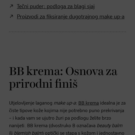
Tečni puder: podloga za blagi sjaj
Proizvodi za fiksiranje dugotrajnog make up-a
BB krema: Osnova za
prirodni finiš
Utjelovljenje laganog
make up-a
:
BB krema
idealna je za
čiste tipove kože kojima nije potrebno puno prekrivanja
– i kada vam se ujutro žuri pa podlogu želite brzo
nanijeti. BB krema (dvostruko B označava
beauty balm
ili
blemish balm
) optički se stapa s kožom i jednostavno