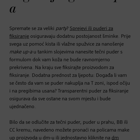
a
Spremate se za veliki
party
?
Sprejevi ili puderi za
fiksiranje
osiguravaju dodatnu postojanost šminke. Prije
svega uz pomoć kista ili vlažne spužvice za nanošenje
make up-a
u tankim slojevima nanesite tečni puder s
formulom dok vam koža ne bude ravnomjerno
prekrivena. Na kraju sve fiksirajte proizvodom za
fiksiranje. Dodatna prednost za ljepotu: Događa li vam
se često da vam se puder nakuplja na T zoni, ispod očiju
i na pregibima usana? Transparentni puder za fiksiranje
osigurava da sve ostane na svom mjestu i bude
ujednačeno.
Bilo da se odlučite za tečni puder, puder u prahu, BB ili
CC kremu, navedeno možete pronaći na policama make
up proizvoda u dm-u ili jednostavno kliknite na
dm