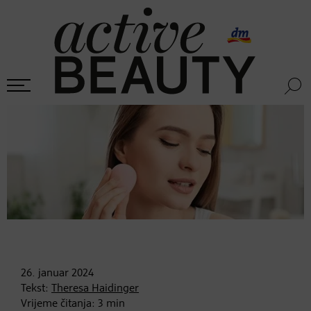
26. januar
2024
Tekst:
Theresa Haidinger
Vrijeme čitanja:
3
min