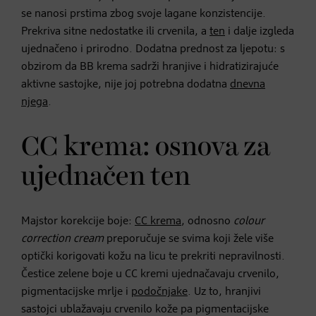
se nanosi prstima zbog svoje lagane konzistencije.
Prekriva sitne nedostatke ili crvenila, a
ten
i dalje izgleda
ujednačeno i prirodno. Dodatna prednost za ljepotu: s
obzirom da BB krema sadrži hranjive i hidratizirajuće
aktivne sastojke, nije joj potrebna dodatna
dnevna
njega
.
CC krema: osnova za
ujednačen ten
Majstor korekcije boje:
CC krema
, odnosno
colour
correction cream
preporučuje se svima koji žele više
optički korigovati kožu na licu te prekriti nepravilnosti.
Čestice zelene boje u CC kremi ujednačavaju crvenilo,
pigmentacijske mrlje i
podočnjake
. Uz to, hranjivi
sastojci ublažavaju crvenilo kože pa pigmentacijske