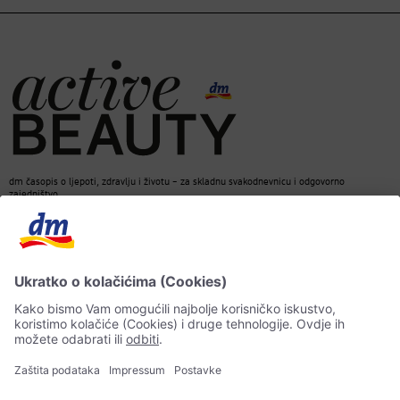
dm časopis o ljepoti, zdravlju i životu – za skladnu svakodnevnicu i odgovorno
zajedništvo.
Kontakt
dm web stranica
ACTIVE BEAUTY dm časopis
Impressum