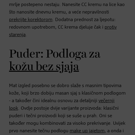
mrlje postepeno nestaju. Nanesite CC kremu na lice kao
što nanosite dnevnu kremu, a veće nepravilnosti
prekrijte korektorom
. Dodatna prednost za ljepotu:
redovnom upotrebom, CC krema djeluje čak i
protiv
starenja
.
Puder: Podloga za
kožu bez sjaja
Mat izgled posebno se dobro slaže s masnim tipovima
kože, koji brzo dobiju masan sjaj s klasičnom podlogom
- a također čini idealnu osnovu za detaljniji
večernji
look
. Ovdje postoje dvije varijante proizvoda: klasični
puderi i tečni proizvodi koji se suše u prah. Oni se
također mogu kombinovati za visoko prekrivanje. Uvijek
prvo nanesite tečnu podlogu
make up jajetom
, a onda i