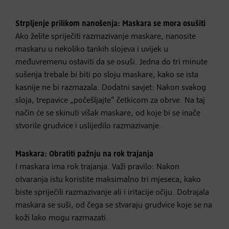
Strpljenje prilikom nanošenja: Maskara se mora osušiti
Ako želite spriječiti razmazivanje maskare, nanosite
maskaru u nekoliko tankih slojeva i uvijek u
međuvremenu ostaviti da se osuši. Jedna do tri minute
sušenja trebale bi biti po sloju maskare, kako se ista
kasnije ne bi razmazala. Dodatni savjet: Nakon svakog
sloja, trepavice „počešljajte“ četkicom za obrve. Na taj
način će se skinuti višak maskare, od koje bi se inače
stvorile grudvice i uslijedilo razmazivanje.
Maskara: Obratiti pažnju na rok trajanja
I maskara ima rok trajanja. Važi pravilo: Nakon
otvaranja istu koristite maksimalno tri mjeseca, kako
biste spriječili razmazivanje ali i iritacije očiju. Dotrajala
maskara se suši, od čega se stvaraju grudvice koje se na
koži lako mogu razmazati.