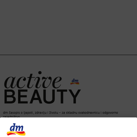
dm časopis o ljepoti, zdravlju i životu – za skladnu svakodnevnicu i odgovorno
zajedništvo.