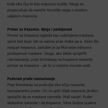
koža oko čiju bi bez masnoća isušila. Stoga se
preporučuje da navečer koristite njegu s visokim
udjelom masnoća.
Primer za trepavice: Njega i postojanost
Primer za trepavice izgleda kao uobičajena maskara,
samo bez boje: Isti se nanosi prije make up-a. Osim što
njeguje trepavice, zadužen je za fiksiranje odnosno
postojanost maskare. Stoga, ako želite spriječiti
razmazivanje, prije šminkanja na trepavice nanesite
primer za trepavice – jer to si vrijeme morate uzeti.
Puderom protiv razmazivanja
Prije šminkanja na područje oko očiju nanesite
transparentni puder: On će upiti višak masnoće (kože) i
spriječiti da se maskara razmaže. Mali savjet: Puder
slobodno nanesite i na trepavice. Sitne čestice pudera