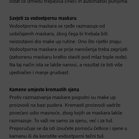
ostat će između trepavica čineći ih automatski punijima.
Savjeti za vodootpornu maskaru
Vodootporna maskara se rjeđe razmazuje od
uobičajenih maskara, zbog čega bi trebala biti
neizostavni dio make up rutine. Ono što rijetki znaju:
Vodootporna maskara se prije nanošenja treba zagrijati
(zatvorenu maskaru kratko staviti pod mlaz tople vode).
Na taj način ista se lakše nanosi, a rezultat će biti više
ujednačen i manje grudvast.
Kamene umjesto kremastih sjena
Protiv razmazivanja maskare pogodni su make up
proizvodi na bazi pudera. Kremasti proizvodi sadrže
povećani udio masnoće, zbog kojih se maskara lakše
razmazuje. To važi ne samo za sjenu, već i za tuš.
Preporučuje se da isti izvučete pomoću četkice i sjene u
kamenu ili da koristite vodootporni tečni tuš.