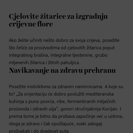
Cjelovite žitarice za izgradnju
crijevne flore
Ako želite učiniti nešto dobro za svoja crijeva, posežite
što češće za proizvodima od cjelovitih žitarica poput
integralnog brašna, integralne tjestenine, grubo
mljevenih žitarica i žitnih pahuljica.
Navikavanje na zdravu prehranu
Posežite instinktivno za zdravim namirnicama. A koje su
to? „Za orijentaciju će dobro poslužiti mediteranska
kuhinja s puno povrća, ribe, fermentiranih mliječnih
proizvoda i zdravih ulja“, govori stručnjakinja Kocijan. I
prema tome je bitno da probava započinje već u ustima,
stoga je zdravo i čak opuštajuće, svaki zalogaj
prožvakati i do dvadeset puta.