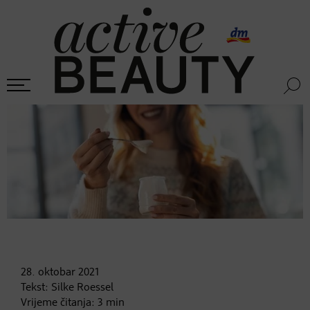
28. oktobar
2021
Tekst:
Silke Roessel
Vrijeme čitanja:
3
min