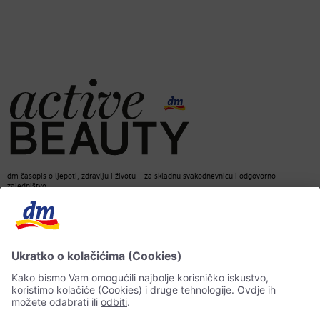
dm časopis o ljepoti, zdravlju i životu – za skladnu svakodnevnicu i odgovorno
zajedništvo.