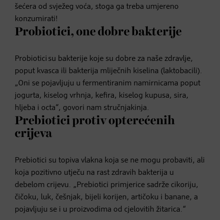
šećera od svježeg voća, stoga ga treba umjereno
konzumirati!
Probiotici, one dobre bakterije
Probiotici su bakterije koje su dobre za naše zdravlje,
poput kvasca ili bakterija mliječnih kiselina (laktobacili).
„Oni se pojavljuju u fermentiranim namirnicama poput
jogurta, kiselog vrhnja, kefira, kiselog kupusa, sira,
hljeba i octa“, govori nam stručnjakinja.
Prebiotici protiv opterećenih
crijeva
Prebiotici su topiva vlakna koja se ne mogu probaviti, ali
koja pozitivno utječu na rast zdravih bakterija u
debelom crijevu. „Prebiotici primjerice sadrže cikoriju,
čičoku, luk, češnjak, bijeli korijen, artičoku i banane, a
pojavljuju se i u proizvodima od cjelovitih žitarica.“