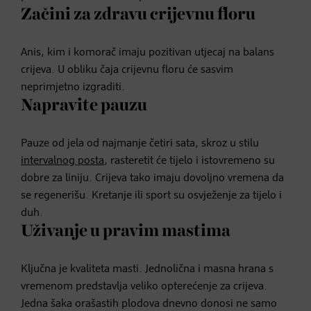
Začini za zdravu crijevnu floru
Anis, kim i komorač imaju pozitivan utjecaj na balans
crijeva. U obliku čaja crijevnu floru će sasvim
neprimjetno izgraditi.
Napravite pauzu
Pauze od jela od najmanje četiri sata, skroz u stilu
intervalnog posta
, rasteretit će tijelo i istovremeno su
dobre za liniju. Crijeva tako imaju dovoljno vremena da
se regenerišu. Kretanje ili sport su osvježenje za tijelo i
duh.
Uživanje u pravim mastima
Ključna je kvaliteta masti. Jednolična i masna hrana s
vremenom predstavlja veliko opterećenje za crijeva.
Jedna šaka orašastih plodova dnevno donosi ne samo