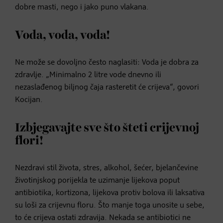
dobre masti, nego i jako puno vlakana.
Voda, voda, voda!
Ne može se dovoljno često naglasiti: Voda je dobra za
zdravlje. „Minimalno 2 litre vode dnevno ili
nezaslađenog biljnog čaja rasteretit će crijeva“, govori
Kocijan.
Izbjegavajte sve što šteti crijevnoj
flori!
Nezdravi stil života, stres, alkohol, šećer, bjelančevine
životinjskog porijekla te uzimanje lijekova poput
antibiotika, kortizona, lijekova protiv bolova ili laksativa
su loši za crijevnu floru. Što manje toga unosite u sebe,
to će crijeva ostati zdravija. Nekada se antibiotici ne