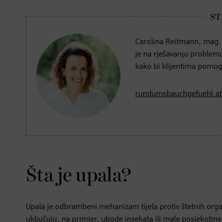
Carolina Reitmann, mag. s
je na rješavanju problem
kako bi klijentima pomogl
rundumsbauchgefuehl.at
Šta je upala?
Upala je odbrambeni mehanizam tijela protiv štetnih organ
uključuju, na primjer, ubode insekata ili male posjekotin