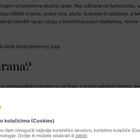
ili drugim simptomima akutne upale. Ako odbrana ne funkcioniše, 
ogu oštetiti organe, poput srca, pluća, bubrega ili zglobova, a ta
eakcije također igraju ulogu u bolestima poput dijabetesa, reume i
 kože besprijekornog sjaja.
hrana?
s protuupalne prehrane je na hrani s niskim udjelom šećera, bo
temelji se na zdravoj mješovitoj prehrani koja je prirodna, bogata
masnim kiselinama“, kaže dijetetičarka Carolina Reitmann. Najbo
kelja bogato je antioksidansima i drugim hranjivim sastojcima ko
 tamnozelenom povrću, podržava jetru u izlučivanju teških metala i t