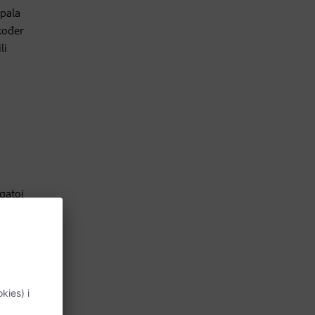
upala
kođer
li
gatoj
lje
je mogu
oksina iz