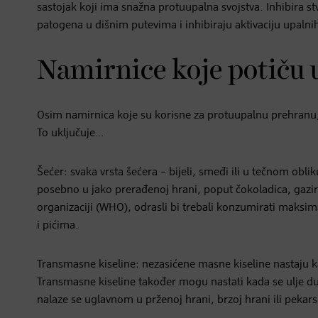
sastojak koji ima snažna protuupalna svojstva. Inhibira st
patogena u dišnim putevima i inhibiraju aktivaciju upalni
Namirnice koje potiču 
Osim namirnica koje su korisne za protuupalnu prehranu,
To uključuje…
Šećer: svaka vrsta šećera – bijeli, smeđi ili u tečnom obli
posebno u jako prerađenoj hrani, poput čokoladica, gaziran
organizaciji (WHO), odrasli bi trebali konzumirati maksi
i pićima.
Transmasne kiseline: nezasićene masne kiseline nastaju ka
Transmasne kiseline također mogu nastati kada se ulje dugo
nalaze se uglavnom u prženoj hrani, brzoj hrani ili pekar