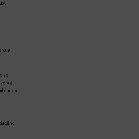
ast
upale.
e se
tvenoj
nih hrani
iseline