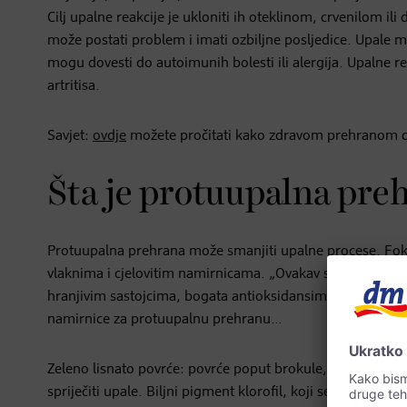
Cilj upalne reakcije je ukloniti ih oteklinom, crvenilom 
može postati problem i imati ozbiljne posljedice. Upale m
mogu dovesti do autoimunih bolesti ili alergija. Upalne r
artritisa.
Savjet:
ovdje
možete pročitati kako zdravom prehranom do
Šta je protuupalna pre
Protuupalna prehrana može smanjiti upalne procese. Foku
vlaknima i cjelovitim namirnicama. „Ovakav stil prehrane 
hranjivim sastojcima, bogata antioksidansima i omega-3 
namirnice za protuupalnu prehranu…
Zeleno lisnato povrće: povrće poput brokule, špinata ili 
spriječiti upale. Biljni pigment klorofil, koji se nalazi u