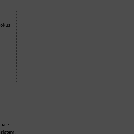
fokus
e
upale
 sistem.