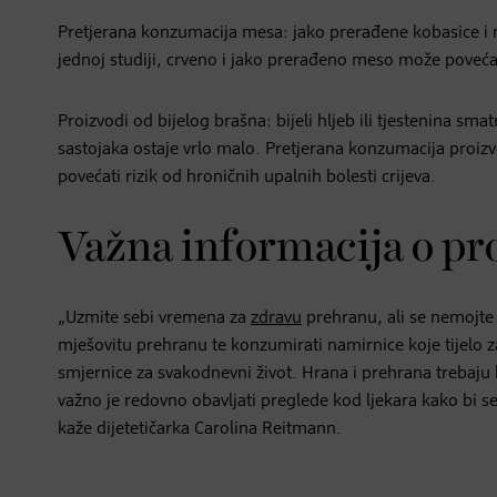
Pretjerana konzumacija mesa: jako prerađene kobasice i m
jednoj studiji, crveno i jako prerađeno meso može povećati
Proizvodi od bijelog brašna: bijeli hljeb ili tjestenina sm
sastojaka ostaje vrlo malo. Pretjerana konzumacija proizv
povećati rizik od hroničnih upalnih bolesti crijeva.
Važna informacija o pr
„Uzmite sebi vremena za
zdravu
prehranu, ali se nemojte 
mješovitu prehranu te konzumirati namirnice koje tijelo za
smjernice za svakodnevni život. Hrana i prehrana trebaju 
važno je redovno obavljati preglede kod ljekara kako bi 
kaže dijetetičarka Carolina Reitmann.