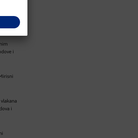
dnim
odove i
Mirisni
 vlakana
dova i
ni