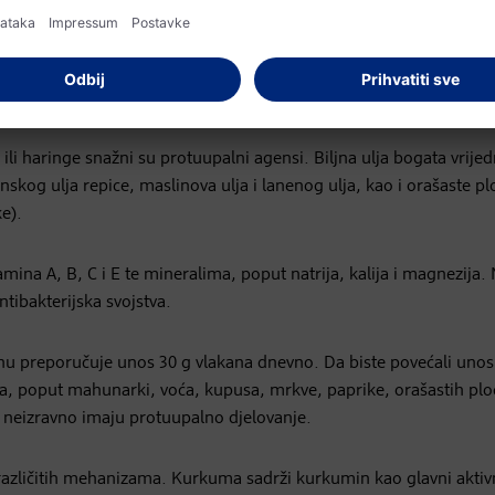
e vitaminima i mineralima te podržava
imunološki sistem
.
anima, podskupinom flavonoida poznatih po svojim protuupalnim
akterističnu crvenkasto-ljubičastu boju.
li haringe snažni su protuupalni agensi. Biljna ulja bogata vrije
kog ulja repice, maslinova ulja i lanenog ulja, kao i orašaste pl
e).
tamina A, B, C i E te mineralima, poput natrija, kalija i magnezija. 
ntibakterijska svojstva.
u preporučuje unos 30 g vlakana dnevno. Da biste povećali unos
a, poput mahunarki, voća, kupusa, mrkve, paprike, orašastih plo
ime neizravno imaju protuupalno djelovanje.
različitih mehanizama. Kurkuma sadrži kurkumin kao glavni aktiv