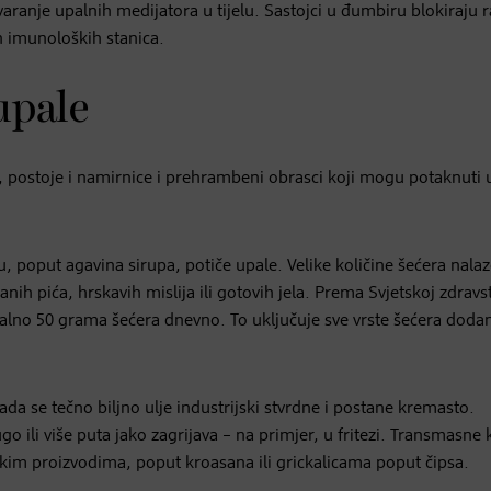
varanje upalnih medijatora u tijelu. Sastojci u đumbiru blokiraju r
h imunoloških stanica.
upale
 postoje i namirnice i prehrambeni obrasci koji mogu potaknuti 
ku, poput agavina sirupa, potiče upale. Velike količine šećera nalaz
ih pića, hrskavih mislija ili gotovih jela. Prema Svjetskoj zdravs
malno 50 grama šećera dnevno. To uključuje sve vrste šećera doda
da se tečno biljno ulje industrijski stvrdne i postane kremasto.
 ili više puta jako zagrijava – na primjer, u fritezi. Transmasne k
skim proizvodima, poput kroasana ili grickalicama poput čipsa.