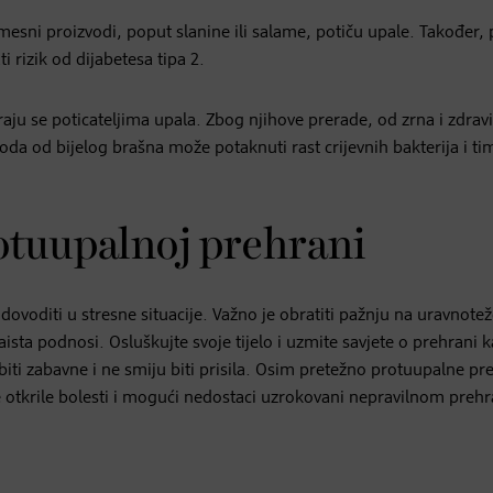
esni proizvodi, poput slanine ili salame, potiču upale. Također,
 rizik od dijabetesa tipa 2.
atraju se poticateljima upala. Zbog njihove prerade, od zrna i zdrav
oda od bijelog brašna može potaknuti rast crijevnih bakterija i ti
otuupalnoj prehrani
dovoditi u stresne situacije. Važno je obratiti pažnju na uravnote
ista podnosi. Osluškujte svoje tijelo i uzmite savjete o prehrani 
biti zabavne i ne smiju biti prisila. Osim pretežno protuupalne pr
se otkrile bolesti i mogući nedostaci uzrokovani nepravilnom pre