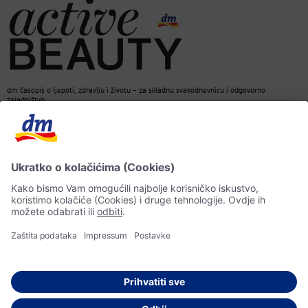
dm časopis o ljepoti, zdravlju i životu – za skladnu svakodnevnicu i odgovorno
zajedništvo.
Kontakt
dm web stranica
ACTIVE BEAUTY dm časopis
Impressum
Zaštita ličnih podataka
Informacije o pristupačnosti
UI-smjernice
© 2026 dm-drogerie markt d.o.o.