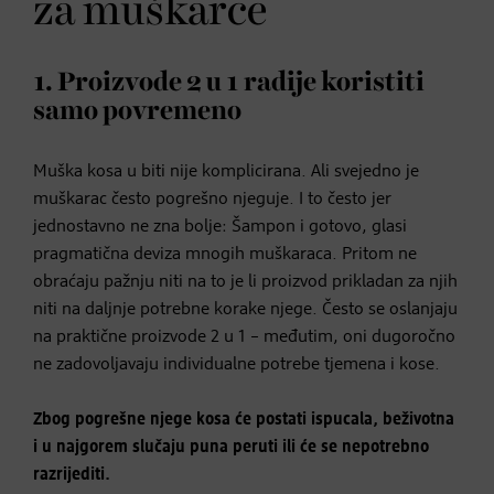
za muškarce
1. Proizvode 2 u 1 radije koristiti
samo povremeno
Muška kosa u biti nije komplicirana. Ali svejedno je
muškarac često pogrešno njeguje. I to često jer
jednostavno ne zna bolje: Šampon i gotovo, glasi
pragmatična deviza mnogih muškaraca. Pritom ne
obraćaju pažnju niti na to je li proizvod prikladan za njih
niti na daljnje potrebne korake njege. Često se oslanjaju
na praktične proizvode 2 u 1 – međutim, oni dugoročno
ne zadovoljavaju individualne potrebe tjemena i kose.
Zbog pogrešne njege kosa će postati ispucala, beživotna
i u najgorem slučaju puna peruti ili će se nepotrebno
razrijediti.