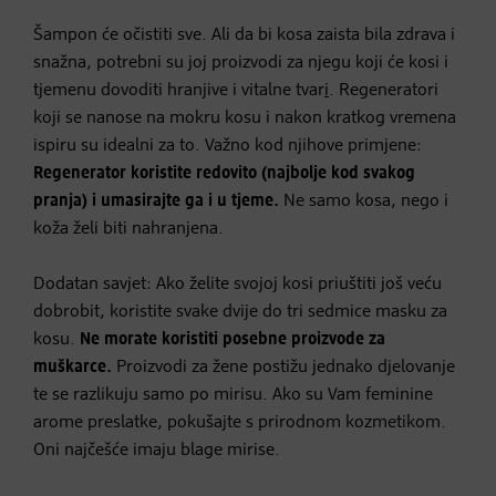
Šampon će očistiti sve. Ali da bi kosa zaista bila zdrava i
snažna, potrebni su joj proizvodi za njegu koji će kosi i
tjemenu dovoditi hranjive i vitalne tvar
i
. Regeneratori
koji se nanose na mokru kosu i nakon kratkog vremena
ispiru su idealni za to. Važno kod njihove primjene:
Regenerator koristite redovito (najbolje kod svakog
pranja) i umasirajte ga i u tjeme.
Ne samo kosa, nego i
koža želi biti nahranjena.
Dodatan savjet: Ako želite svojoj kosi priuštiti još veću
dobrobit, koristite svake dvije do tri sedmice masku za
kosu.
Ne morate koristiti posebne proizvode za
muškarce.
Proizvodi za žene postižu jednako djelovanje
te se razlikuju samo po mirisu. Ako su Vam feminine
arome preslatke, pokušajte s prirodnom kozmetikom.
Oni najčešće imaju blage mirise.