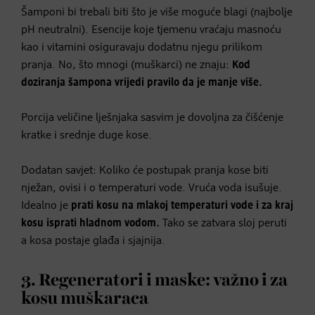
Šamponi bi trebali biti što je više moguće blagi (najbolje
pH neutralni). Esencije koje tjemenu vraćaju masnoću
kao i vitamini osiguravaju dodatnu njegu prilikom
pranja. No, što mnogi (muškarci) ne znaju:
Kod
doziranja šampona vrijedi pravilo da je manje više.
Porcija veličine lješnjaka sasvim je dovoljna za čišćenje
kratke i srednje duge kose.
Dodatan savjet: Koliko će postupak pranja kose biti
nježan, ovisi i o temperaturi vode. Vruća voda isušuje.
Idealno je
prati kosu na mlakoj temperaturi vode i za kraj
kosu isprati hladnom vodom.
Tako se zatvara sloj peruti
a kosa postaje glađa i sjajnija.
3. Regeneratori i maske: važno i za
kosu muškaraca