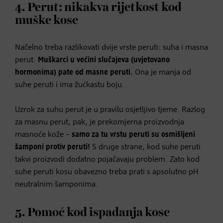
4. Perut: nikakva rijetkost kod
muške kose
Načelno treba razlikovati dvije vrste peruti: suha i masna
perut.
Muškarci u većini slučajeva (uvjetovano
hormonima) pate od masne peruti.
Ona je manja od
suhe peruti i ima žućkastu boju.
Uzrok za suhu perut je u pravilu osjetljivo tjeme. Razlog
za masnu perut, pak, je prekomjerna proizvodnja
masnoće kože –
samo za tu vrstu peruti su osmišljeni
šamponi protiv peruti!
S druge strane, kod suhe peruti
takvi proizvodi dodatno pojačavaju problem. Zato kod
suhe peruti kosu obavezno treba prati s apsolutno pH
neutralnim šamponima.
5. Pomoć kod ispadanja kose