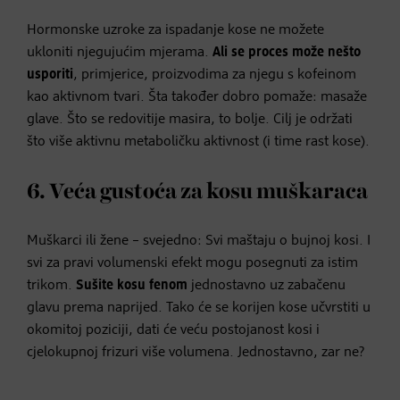
Hormonske uzroke za ispadanje kose ne možete
ukloniti njegujućim mjerama.
Ali se proces može nešto
usporiti
, primjerice, proizvodima za njegu s kofeinom
kao aktivnom tvari. Šta također dobro pomaže: masaže
glave. Što se redovitije masira, to bolje. Cilj je održati
što više aktivnu metaboličku aktivnost (i time rast kose).
6. Veća gustoća za kosu muškaraca
Muškarci ili žene – svejedno: Svi maštaju o bujnoj kosi. I
svi za pravi volumenski efekt mogu posegnuti za istim
trikom.
Sušite kosu fenom
jednostavno uz zabačenu
glavu prema naprijed. Tako će se korijen kose učvrstiti u
okomitoj poziciji, dati će veću postojanost kosi i
cjelokupnoj frizuri više volumena. Jednostavno, zar ne?