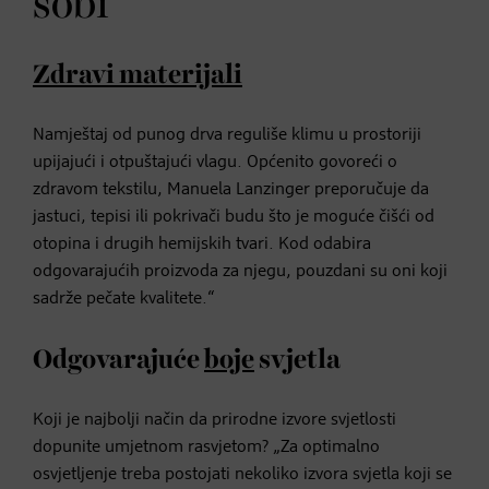
sobi
Zdravi materijali
Namještaj od punog drva reguliše klimu u prostoriji
upijajući i otpuštajući vlagu. Općenito govoreći o
zdravom tekstilu, Manuela Lanzinger preporučuje da
jastuci, tepisi ili pokrivači budu što je moguće čišći od
otopina i drugih hemijskih tvari. Kod odabira
odgovarajućih proizvoda za njegu, pouzdani su oni koji
sadrže pečate kvalitete.“
Odgovarajuće
boje
svjetla
Koji je najbolji način da prirodne izvore svjetlosti
dopunite umjetnom rasvjetom? „Za optimalno
osvjetljenje treba postojati nekoliko izvora svjetla koji se