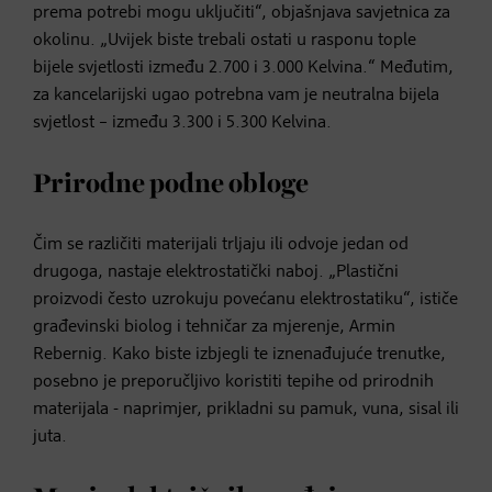
prema potrebi mogu uključiti“, objašnjava savjetnica za
okolinu. „Uvijek biste trebali ostati u rasponu tople
bijele svjetlosti između 2.700 i 3.000 Kelvina.“ Međutim,
za kancelarijski ugao potrebna vam je neutralna bijela
svjetlost – između 3.300 i 5.300 Kelvina.
Prirodne podne obloge
Čim se različiti materijali trljaju ili odvoje jedan od
drugoga, nastaje elektrostatički naboj. „Plastični
proizvodi često uzrokuju povećanu elektrostatiku“, ističe
građevinski biolog i tehničar za mjerenje, Armin
Rebernig. Kako biste izbjegli te iznenađujuće trenutke,
posebno je preporučljivo koristiti tepihe od prirodnih
materijala - naprimjer, prikladni su pamuk, vuna, sisal ili
juta.