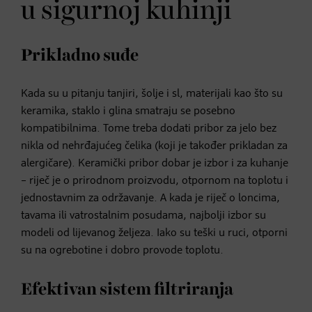
u sigurnoj kuhinji
Prikladno suđe
Kada su u pitanju tanjiri, šolje i sl, materijali kao što su
keramika, staklo i glina smatraju se posebno
kompatibilnima. Tome treba dodati pribor za jelo bez
nikla od nehrđajućeg čelika (koji je također prikladan za
alergičare). Keramički pribor dobar je izbor i za kuhanje
– riječ je o prirodnom proizvodu, otpornom na toplotu i
jednostavnim za održavanje. A kada je riječ o loncima,
tavama ili vatrostalnim posudama, najbolji izbor su
modeli od lijevanog željeza. Iako su teški u ruci, otporni
su na ogrebotine i dobro provode toplotu.
Efektivan sistem filtriranja