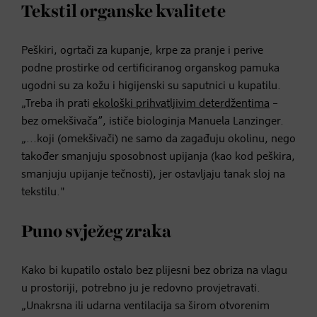
Tekstil organske kvalitete
Peškiri, ogrtači za kupanje, krpe za pranje i perive
podne prostirke od certificiranog organskog pamuka
ugodni su za kožu i higijenski su saputnici u kupatilu.
„Treba ih prati
ekološki prihvatljivim deterdžentima
–
bez omekšivača”, ističe biologinja Manuela Lanzinger.
„...koji (omekšivači) ne samo da zagađuju okolinu, nego
također smanjuju sposobnost upijanja (kao kod peškira,
smanjuju upijanje tečnosti), jer ostavljaju tanak sloj na
tekstilu."
Puno svježeg zraka
Kako bi kupatilo ostalo bez plijesni bez obriza na vlagu
u prostoriji, potrebno ju je redovno provjetravati.
„Unakrsna ili udarna ventilacija sa širom otvorenim