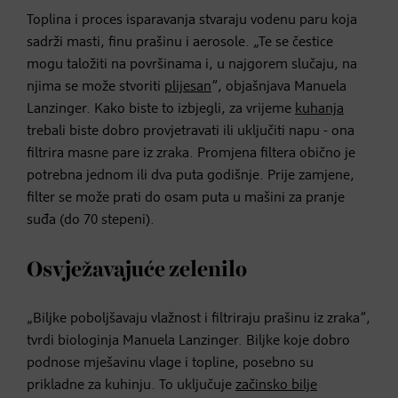
Toplina i proces isparavanja stvaraju vodenu paru koja
sadrži masti, finu prašinu i aerosole. „Te se čestice
mogu taložiti na površinama i, u najgorem slučaju, na
njima se može stvoriti
plijesan
”, objašnjava Manuela
Lanzinger. Kako biste to izbjegli, za vrijeme
kuhanja
trebali biste dobro provjetravati ili uključiti napu - ona
filtrira masne pare iz zraka. Promjena filtera obično je
potrebna jednom ili dva puta godišnje. Prije zamjene,
filter se može prati do osam puta u mašini za pranje
suđa (do 70 stepeni).
Osvježavajuće zelenilo
„Biljke poboljšavaju vlažnost i filtriraju prašinu iz zraka”,
tvrdi biologinja Manuela Lanzinger. Biljke koje dobro
podnose mješavinu vlage i topline, posebno su
prikladne za kuhinju. To uključuje
začinsko bilje