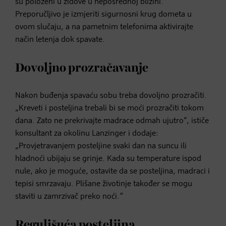
su položeni u zidove u neposrednoj blizini.“
Preporučljivo je izmjeriti sigurnosni krug dometa u
ovom slučaju, a na pametnim telefonima aktivirajte
način letenja dok spavate.
Dovoljno prozračavanje
Nakon buđenja spavaću sobu treba dovoljno prozračiti.
„Kreveti i posteljina trebali bi se moći prozračiti tokom
dana. Zato ne prekrivajte madrace odmah ujutro“, ističe
konsultant za okolinu Lanzinger i dodaje:
„Provjetravanjem posteljine svaki dan na suncu ili
hladnoći ubijaju se grinje. Kada su temperature ispod
nule, ako je moguće, ostavite da se posteljina, madraci i
tepisi smrzavaju. Plišane životinje također se mogu
staviti u zamrzivač preko noći.”
Regulišuća posteljina