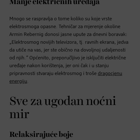
Manje električnih uređaja
Mnogo se raspravlja o tome koliko su koje vrste
elektrosmoga opasne. Tehničar za mjerenje okoline
Armin Rebernig donosi jasne upute za dnevni boravak:
„Elektrosmog novijih televizora, tj. ravnih ekrana, jedva
da utiče na vas, jer ste obično na dovoljnoj udaljenosti
od njih.” Općenito, preporučljivo je isključiti električne
uređaje nakon korištenja, jer oni čak i u stanju
pripravnosti stvaraju elektrosmog i troše
dragocjenu
energiju
.
Sve za ugodan noćni
mir
Relaksirajuće boje