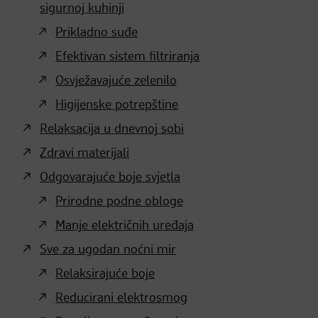
sigurnoj kuhinji
Prikladno suđe
Efektivan sistem filtriranja
Osvježavajuće zelenilo
Higijenske potrepštine
Relaksacija u dnevnoj sobi
Zdravi materijali
Odgovarajuće boje svjetla
Prirodne podne obloge
Manje električnih uređaja
Sve za ugodan noćni mir
Relaksirajuće boje
Reducirani elektrosmog