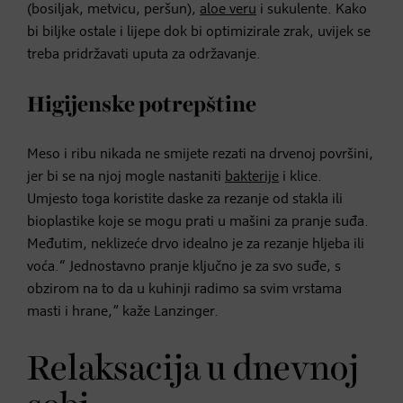
(bosiljak, metvicu, peršun),
aloe veru
i sukulente. Kako
bi biljke ostale i lijepe dok bi optimizirale zrak, uvijek se
treba pridržavati uputa za održavanje.
Higijenske potrepštine
Meso i ribu nikada ne smijete rezati na drvenoj površini,
jer bi se na njoj mogle nastaniti
bakterije
i klice.
Umjesto toga koristite daske za rezanje od stakla ili
bioplastike koje se mogu prati u mašini za pranje suđa.
Međutim, neklizeće drvo idealno je za rezanje hljeba ili
voća.“ Jednostavno pranje ključno je za svo suđe, s
obzirom na to da u kuhinji radimo sa svim vrstama
masti i hrane,” kaže Lanzinger.
Relaksacija u dnevnoj