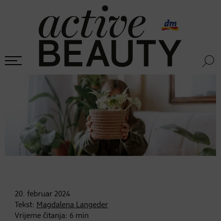
20. februar
2024
Tekst:
Magdalena Langeder
Vrijeme čitanja:
6
min