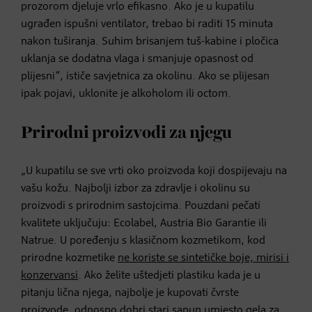
prozorom djeluje vrlo efikasno. Ako je u kupatilu
ugrađen ispušni ventilator, trebao bi raditi 15 minuta
nakon tuširanja. Suhim brisanjem tuš-kabine i pločica
uklanja se dodatna vlaga i smanjuje opasnost od
plijesni”, ističe savjetnica za okolinu. Ako se plijesan
ipak pojavi, uklonite je alkoholom ili octom.
Prirodni proizvodi za njegu
„U kupatilu se sve vrti oko proizvoda koji dospijevaju na
vašu kožu. Najbolji izbor za zdravlje i okolinu su
proizvodi s prirodnim sastojcima. Pouzdani pečati
kvalitete uključuju: Ecolabel, Austria Bio Garantie ili
Natrue. U poređenju s klasičnom kozmetikom, kod
prirodne kozmetike
ne koriste se sintetičke boje, mirisi i
konzervansi
. Ako želite uštedjeti plastiku kada je u
pitanju lična njega, najbolje je kupovati čvrste
proizvode, odnosno dobri stari sapun umjesto gela za