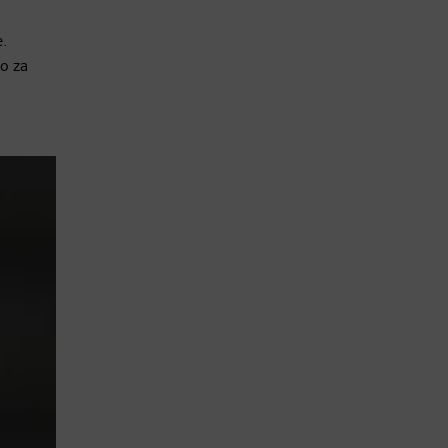
e.
lo za