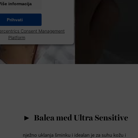
Više informacija
Prihvati
ercentrics Consent Management
Platform
Balea med Ultra Sensitive
nježno uklanja šminku i idealan je za suhu kožu i