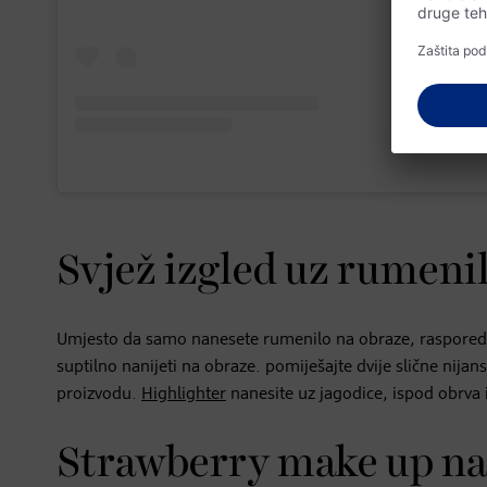
Svjež izgled uz rumenil
Umjesto da samo nanesete rumenilo na obraze, rasporedit
suptilno nanijeti na obraze. pomiješajte dvije slične ni
proizvodu.
Highlighter
nanesite uz jagodice, ispod obrva i
Strawberry make up n