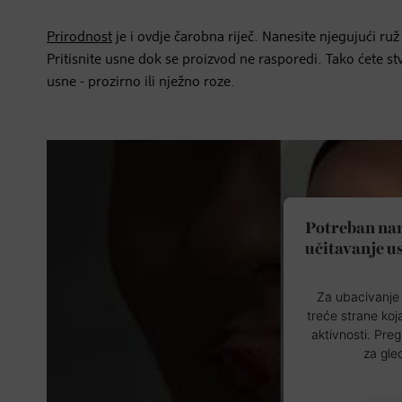
Prirodnost
je i ovdje čarobna riječ. Nanesite njegujući ru
Pritisnite usne dok se proizvod ne rasporedi. Tako ćete stv
usne - prozirno ili nježno roze.
Potreban nam
učitavanje u
Za ubacivanje 
treće strane koj
aktivnosti. Preg
za gle