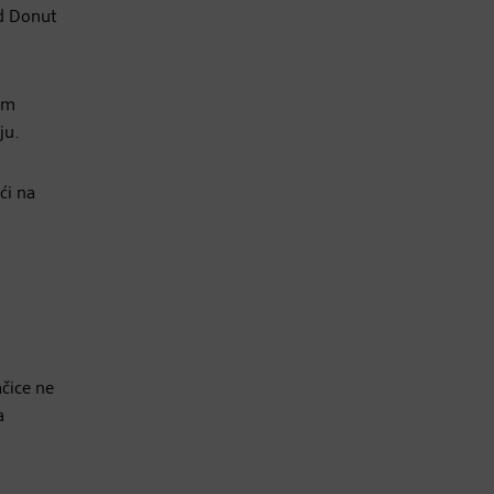
ed Donut
kom
ju.
ći na
ačice ne
a