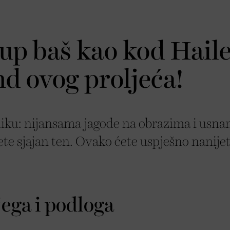
up baš kao kod Hail
nd ovog proljeća!
azliku: nijansama jagode na obrazima i usna
te sjajan ten. Ovako ćete uspješno nanijet
ega i podloga