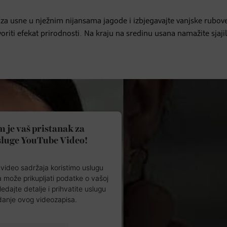
ž za usne u nježnim nijansama jagode i izbjegavajte vanjske rubov
oriti efekat prirodnosti. Na kraju na sredinu usana namažite sjaji
 je vaš pristanak za
sluge YouTube Video!
video sadržaja koristimo uslugu
a može prikupljati podatke o vašoj
ledajte detalje i prihvatite uslugu
danje ovog videozapisa.