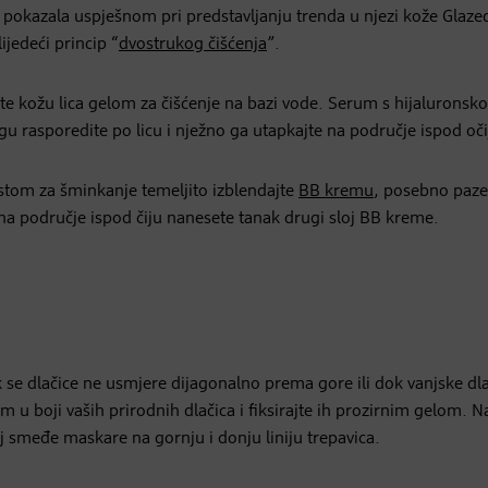
 se pokazala uspješnom pri predstavljanju trenda u njezi kože Glaz
ijedeći princip “
dvostrukog čišćenja
”.
rite kožu lica gelom za čišćenje na bazi vode. Serum s hijalurons
gu rasporedite po licu i nježno ga utapkajte na područje ispod oči
istom za šminkanje temeljito izblendajte
BB kremu
, posebno paze
ko na područje ispod čiju nanesete tanak drugi sloj BB kreme.
k se dlačice ne usmjere dijagonalno prema gore ili dok vanjske dl
 u boji vaših prirodnih dlačica i fiksirajte ih prozirnim gelom. N
j smeđe maskare na gornju i donju liniju trepavica.