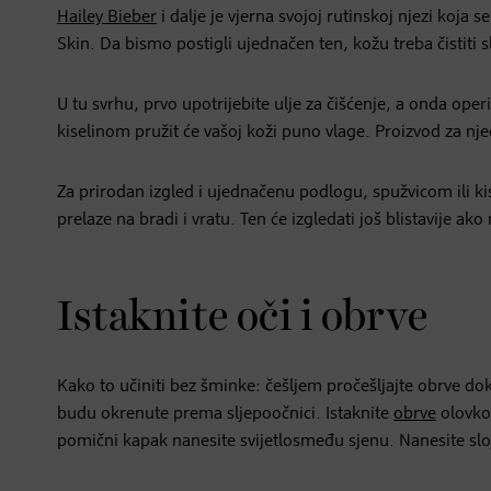
Hailey Bieber
i dalje je vjerna svojoj rutinskoj njezi koja
Skin. Da bismo postigli ujednačen ten, kožu treba čistiti sl
U tu svrhu, prvo upotrijebite ulje za čišćenje, a onda ope
kiselinom pružit će vašoj koži puno vlage. Proizvod za nje
Za prirodan izgled i ujednačenu podlogu, spužvicom ili k
prelaze na bradi i vratu. Ten će izgledati još blistavije a
Istaknite oči i obrve
Kako to učiniti bez šminke: češljem pročešljajte obrve do
budu okrenute prema sljepoočnici. Istaknite
obrve
olovkom
pomični kapak nanesite svijetlosmeđu sjenu. Nanesite slo