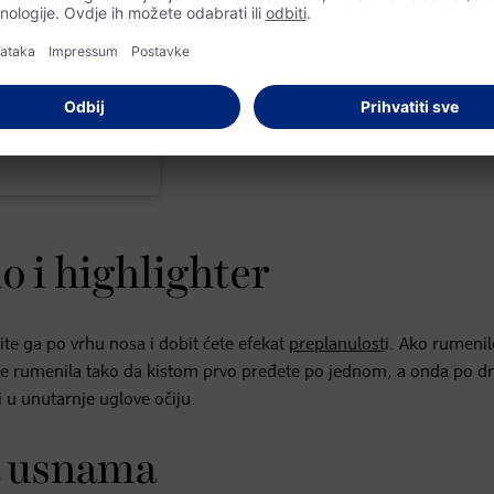
o i highlighter
e ga po vrhu nosa i dobit ćete efekat
preplanulost
i. Ako rumenil
janse rumenila tako da kistom prvo pređete po jednom, a onda po 
 u unutarnje uglove očiju.
a usnama