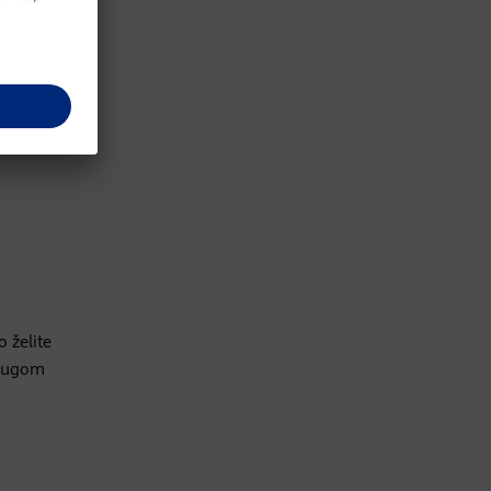
o želite
drugom