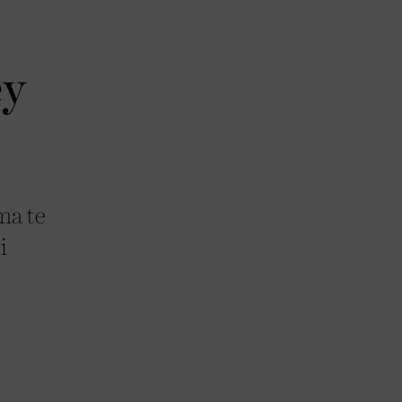
ey
ma te
i