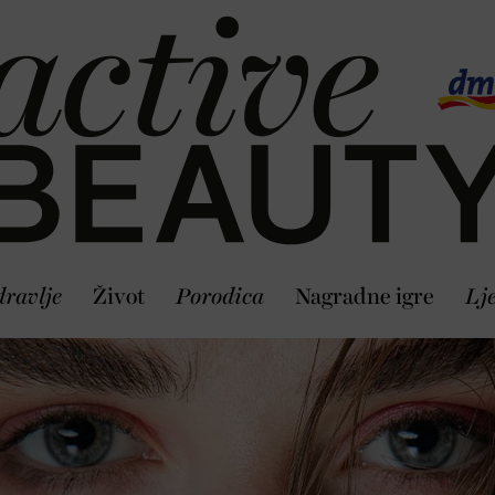
ravlje
Život
Porodica
Nagradne igre
Lj