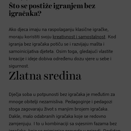
Što se postiže igranjem bez
igračaka?
Ako djeca imaju na raspolaganju klasične igračke,
moraju koristiti svoju
kreativnost i samostalnost
. Kod
igranja bez igračaka potiču se i razvijaju mašta i
samoinicijativa djeteta. Osim toga, gledajući vlastite
kreacije i ideje dobiva određenu dozu vjere u sebe i
sigurnost.
Zlatna sredina
Dječja soba u potpunosti bez igračaka je međutim za
mnoge obitelji nezamisliva. Pedagoginje i pedagozi
stoga zagovaraju život s manjim brojem igračaka.
Dakle, malo odabranih igračaka koje se redovno
zamjenjuju. I to u kombinaciji sa svjesnim fazama bez