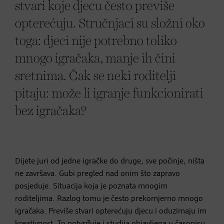
stvari koje djecu često previše
opterećuju. Stručnjaci su složni oko
toga: djeci nije potrebno toliko
mnogo igračaka, manje ih čini
sretnima. Čak se neki roditelji
pitaju: može li igranje funkcionirati
bez igračaka?
Dijete juri od jedne igračke do druge, sve počinje, ništa
ne završava. Gubi pregled nad onim što zapravo
posjeduje. Situacija koja je poznata mnogim
roditeljima. Razlog tomu je često prekomjerno mnogo
igračaka. Previše stvari opterećuju djecu i oduzimaju im
kreativnost. To potvrđuje i studija objavljena u časopisu