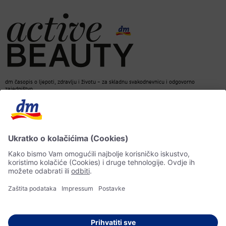
dm časopis o ljepoti, zdravlju i životu – za skladnu svakodnevnicu i odgovorno
zajedništvo.
Kontakt
dm web stranica
ACTIVE BEAUTY dm časopis
Impressum
Zaštita ličnih podataka
Informacije o pristupačnosti
UI-smjernice