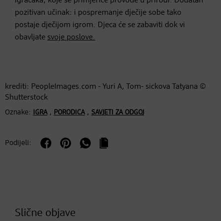
igračaka, koje se primjerice provode u prirodi. Dodatan
pozitivan učinak: i pospremanje dječije sobe tako
postaje dječijom igrom. Djeca će se zabaviti dok vi
obavljate
svoje poslove.
krediti: PeopleImages.com - Yuri A, Tom- sickova Tatyana ©
Shutterstock
Oznake:
,
,
IGRA
PORODICA
SAVJETI ZA ODGOJ
Podijeli:
Slične objave