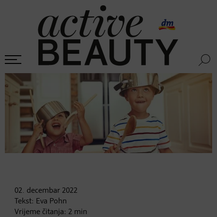
02. decembar
2022
Tekst:
Eva Pohn
Vrijeme čitanja:
2
min