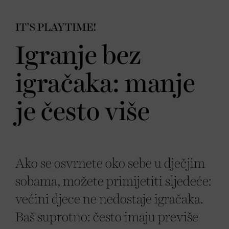
IT’S PLAYTIME!
Igranje bez
igračaka: manje
je često više
Ako se osvrnete oko sebe u dječjim
sobama, možete primijetiti sljedeće:
većini djece ne nedostaje igračaka.
Baš suprotno: često imaju previše