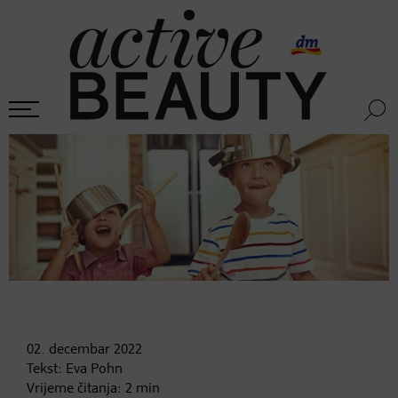
02. decembar
2022
Tekst:
Eva Pohn
Vrijeme čitanja:
2
min