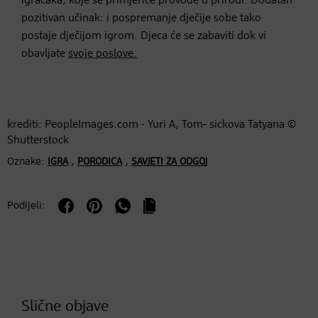
igračaka, koje se primjerice provode u prirodi. Dodatan
pozitivan učinak: i pospremanje dječije sobe tako
postaje dječijom igrom. Djeca će se zabaviti dok vi
obavljate
svoje poslove.
krediti: PeopleImages.com - Yuri A, Tom- sickova Tatyana ©
Shutterstock
Oznake:
,
,
IGRA
PORODICA
SAVJETI ZA ODGOJ
Podijeli:
Slične objave