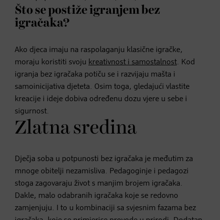
Što se postiže igranjem bez
igračaka?
Ako djeca imaju na raspolaganju klasične igračke,
moraju koristiti svoju
kreativnost i samostalnost
. Kod
igranja bez igračaka potiču se i razvijaju mašta i
samoinicijativa djeteta. Osim toga, gledajući vlastite
kreacije i ideje dobiva određenu dozu vjere u sebe i
sigurnost.
Zlatna sredina
Dječja soba u potpunosti bez igračaka je međutim za
mnoge obitelji nezamisliva. Pedagoginje i pedagozi
stoga zagovaraju život s manjim brojem igračaka.
Dakle, malo odabranih igračaka koje se redovno
zamjenjuju. I to u kombinaciji sa svjesnim fazama bez