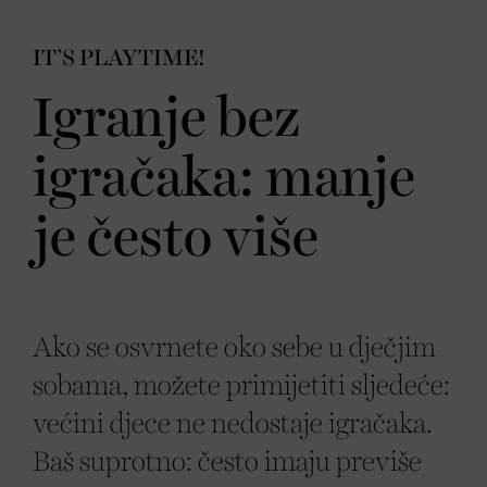
IT’S PLAYTIME!
Igranje bez
igračaka: manje
je često više
Ako se osvrnete oko sebe u dječjim
sobama, možete primijetiti sljedeće:
većini djece ne nedostaje igračaka.
Baš suprotno: često imaju previše