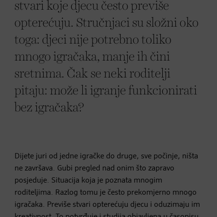
stvari koje djecu često previše
opterećuju. Stručnjaci su složni oko
toga: djeci nije potrebno toliko
mnogo igračaka, manje ih čini
sretnima. Čak se neki roditelji
pitaju: može li igranje funkcionirati
bez igračaka?
Dijete juri od jedne igračke do druge, sve počinje, ništa
ne završava. Gubi pregled nad onim što zapravo
posjeduje. Situacija koja je poznata mnogim
roditeljima. Razlog tomu je često prekomjerno mnogo
igračaka. Previše stvari opterećuju djecu i oduzimaju im
kreativnost. To potvrđuje i studija objavljena u časopisu