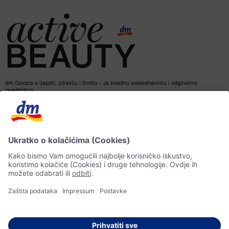
dm časopis o ljepoti, zdravlju i životu – za skladnu svakodnevnicu i odgovorno
zajedništvo.
Kontakt
dm web stranica
ACTIVE BEAUTY dm časopis
Impressum
Zaštita ličnih podataka
Informacije o pristupačnosti
UI-smjernice