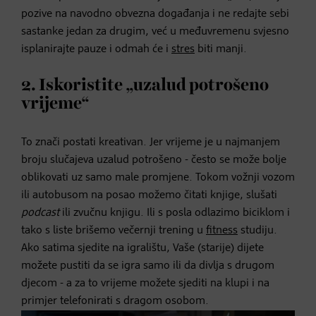
pozive na navodno obvezna događanja i ne redajte sebi
sastanke jedan za drugim, već u međuvremenu svjesno
isplanirajte pauze i odmah će i
stres
biti manji.
2. Iskoristite „uzalud potrošeno
vrijeme“
To znači postati kreativan. Jer vrijeme je u najmanjem
broju slučajeva uzalud potrošeno - često se može bolje
oblikovati uz samo male promjene. Tokom vožnji vozom
ili autobusom na posao možemo čitati knjige, slušati
podcast
ili zvučnu knjigu. Ili s posla odlazimo biciklom i
tako s liste brišemo večernji trening u
fitness
studiju.
Ako satima sjedite na igralištu, Vaše (starije) dijete
možete pustiti da se igra samo ili da divlja s drugom
djecom - a za to vrijeme možete sjediti na klupi i na
primjer telefonirati s dragom osobom.