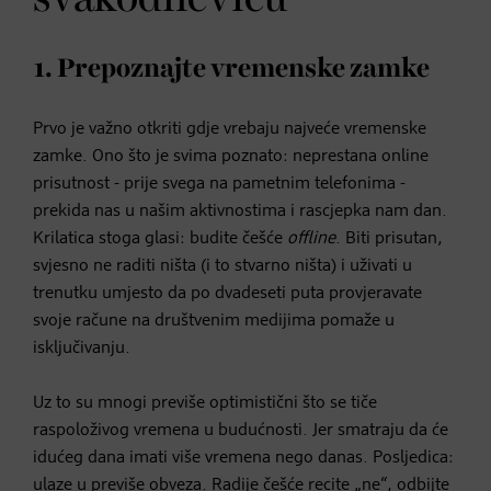
1. Prepoznajte vremenske zamke
Prvo je važno otkriti gdje vrebaju najveće vremenske
zamke. Ono što je svima poznato: neprestana online
prisutnost - prije svega na pametnim telefonima -
prekida nas u našim aktivnostima i rascjepka nam dan.
Krilatica stoga glasi: budite češće
offline
. Biti prisutan,
svjesno ne raditi ništa (i to stvarno ništa) i uživati u
trenutku umjesto da po dvadeseti puta provjeravate
svoje račune na društvenim medijima pomaže u
isključivanju.
Uz to su mnogi previše optimistični što se tiče
raspoloživog vremena u budućnosti. Jer smatraju da će
idućeg dana imati više vremena nego danas. Posljedica:
ulaze u previše obveza. Radije češće recite „ne“, odbijte