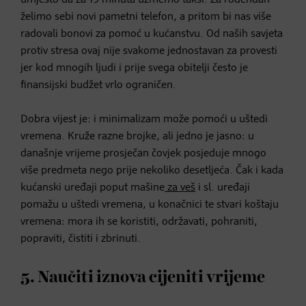
želimo sebi novi pametni telefon, a pritom bi nas više
radovali bonovi za pomoć u kućanstvu. Od naših savjeta
protiv stresa ovaj nije svakome jednostavan za provesti
jer kod mnogih ljudi i prije svega obitelji često je
finansijski budžet vrlo ograničen.
Dobra vijest je: i minimalizam može pomoći u uštedi
vremena. Kruže razne brojke, ali jedno je jasno: u
današnje vrijeme prosječan čovjek posjeduje mnogo
više predmeta nego prije nekoliko desetljeća. Čak i kada
kućanski uređaji poput mašine
za veš
i sl. uređaji
pomažu u uštedi vremena, u konačnici te stvari koštaju
vremena: mora ih se koristiti, održavati, pohraniti,
popraviti, čistiti i zbrinuti.
5. Naučiti iznova cijeniti vrijeme