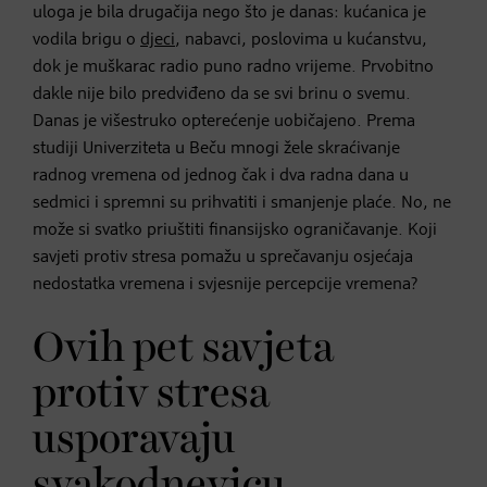
uloga je bila drugačija nego što je danas: kućanica je
vodila brigu o
djeci
, nabavci, poslovima u kućanstvu,
dok je muškarac radio puno radno vrijeme. Prvobitno
dakle nije bilo predviđeno da se svi brinu o svemu.
Danas je višestruko opterećenje uobičajeno. Prema
studiji Univerziteta u Beču mnogi žele skraćivanje
radnog vremena od jednog čak i dva radna dana u
sedmici i spremni su prihvatiti i smanjenje plaće. No, ne
može si svatko priuštiti finansijsko ograničavanje. Koji
savjeti protiv stresa pomažu u sprečavanju osjećaja
nedostatka vremena i svjesnije percepcije vremena?
Ovih pet savjeta
protiv stresa
usporavaju
svakodnevicu