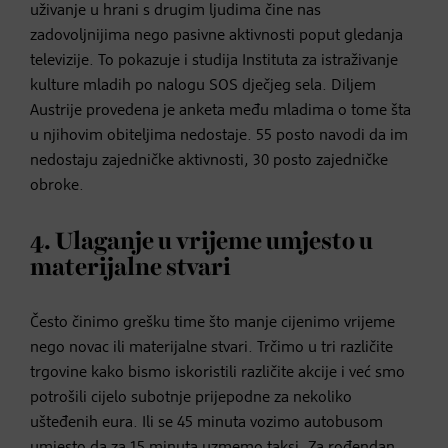
uživanje u hrani s drugim ljudima čine nas
zadovoljnijima nego pasivne aktivnosti poput gledanja
televizije. To pokazuje i studija Instituta za istraživanje
kulture mladih po nalogu SOS dječjeg sela. Diljem
Austrije provedena je anketa među mladima o tome šta
u njihovim obiteljima nedostaje. 55 posto navodi da im
nedostaju zajedničke aktivnosti, 30 posto zajedničke
obroke.
4. Ulaganje u vrijeme umjesto u
materijalne stvari
Često činimo grešku time što manje cijenimo vrijeme
nego novac ili materijalne stvari. Trčimo u tri različite
trgovine kako bismo iskoristili različite akcije i već smo
potrošili cijelo subotnje prijepodne za nekoliko
ušteđenih eura. Ili se 45 minuta vozimo autobusom
umjesto da za 15 minuta uzmemo taksi. Za rođendan