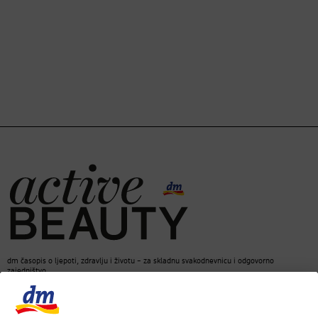
dm časopis o ljepoti, zdravlju i životu – za skladnu svakodnevnicu i odgovorno
zajedništvo.