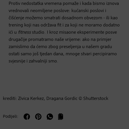
Protiv nedostatka vremena pomaže i kada bismo iznova
vrednovali neomiljene poslove: kućanski poslovi i
čišćenje možemo smatrati dosadnom obvezom - ili kao
trening koji nas održava fit i za koji ne moramo dodatno
ići u
fitness
studio. I kroz misaone eksperimente posve
drugačije promatramo naše vrijeme: ako na primjer
zamislimo da ćemo zbog preseljenja u našem gradu
ostati samo još tjedan dana, mnoge stvari percipiramo
svjesnije i zahvalniji smo.
krediti: Zivica Kerkez, Dragana Gordic © Shutterstock
Podijeli: