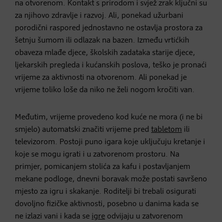
na otvorenom. Kontakt s prirodom i svjež zrak ključni su
za njihovo zdravlje i razvoj. Ali, ponekad užurbani
porodični raspored jednostavno ne ostavlja prostora za
šetnju šumom ili odlazak na bazen. Između vrtićkih
obaveza mlađe djece, školskih zadataka starije djece,
ljekarskih pregleda i kućanskih poslova, teško je pronaći
vrijeme za aktivnosti na otvorenom. Ali ponekad je
vrijeme toliko loše da niko ne želi nogom kročiti van.
Međutim, vrijeme provedeno kod kuće ne mora (i ne bi
smjelo) automatski značiti vrijeme pred
tabletom
ili
televizorom. Postoji puno igara koje uključuju kretanje i
koje se mogu igrati i u zatvorenom prostoru. Na
primjer, pomicanjem stolića za kafu i postavljanjem
mekane podloge, dnevni boravak može postati savršeno
mjesto za igru i skakanje. Roditelji bi trebali osigurati
dovoljno fizičke aktivnosti, posebno u danima kada se
ne izlazi vani i kada se
igre
odvijaju u zatvorenom