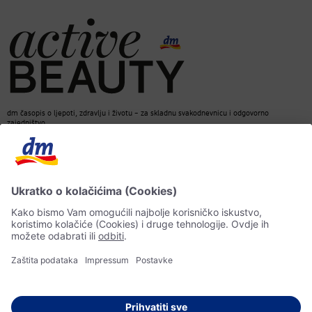
dm časopis o ljepoti, zdravlju i životu – za skladnu svakodnevnicu i odgovorno
zajedništvo.
Kontakt
dm web stranica
ACTIVE BEAUTY dm časopis
Impressum
Zaštita ličnih podataka
Informacije o pristupačnosti
UI-smjernice