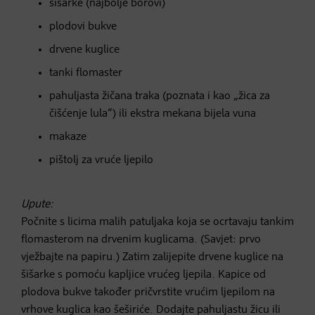
šišarke (najbolje borovi)
plodovi bukve
drvene kuglice
tanki flomaster
pahuljasta žičana traka (poznata i kao „žica za
čišćenje lula“) ili ekstra mekana bijela vuna
makaze
pištolj za vruće ljepilo
Upute:
Počnite s licima malih patuljaka koja se ocrtavaju tankim
flomasterom na drvenim kuglicama. (Savjet: prvo
vježbajte na papiru.) Zatim zalijepite drvene kuglice na
šišarke s pomoću kapljice vrućeg ljepila. Kapice od
plodova bukve također pričvrstite vrućim ljepilom na
vrhove kuglica kao šeširiće. Dodajte pahuljastu žicu ili