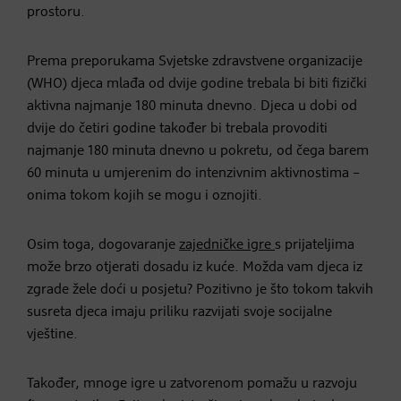
prostoru.
Prema preporukama Svjetske zdravstvene organizacije
(WHO) djeca mlađa od dvije godine trebala bi biti fizički
aktivna najmanje 180 minuta dnevno. Djeca u dobi od
dvije do četiri godine također bi trebala provoditi
najmanje 180 minuta dnevno u pokretu, od čega barem
60 minuta u umjerenim do intenzivnim aktivnostima –
onima tokom kojih se mogu i oznojiti.
Osim toga, dogovaranje
zajedničke igre
s prijateljima
može brzo otjerati dosadu iz kuće. Možda vam djeca iz
zgrade žele doći u posjetu? Pozitivno je što tokom takvih
susreta djeca imaju priliku razvijati svoje socijalne
vještine.
Također, mnoge igre u zatvorenom pomažu u razvoju