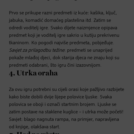
Prvo se prikupe razni predmeti iz kuće: kašika, ključ,
jabuka, komadić domaćeg plastelina itd. Zatim se
odredi voditelj igre. Svako dijete naizmjence opipava
predmet koji je voditelj igre sakrio u kutiju prekrivenu
tkaninom. Ko pogodi najviše predmeta, pobjeđuje.
Savjet za prilagodbu težine
: predmeti se unaprijed
pokaže mlađoj djeci, dok starija djeca ne znaju koji su
predmeti odabrani, što igru čini izazovnijom.
4. Utrka oraha
Za ovu igru potrebni su cijeli orasi koje pažljivo razbijete
kako biste dobili dvije lijepe polovice ljuske. Svaka
polovica se oboji i označi startnim brojem. Ljuske se
zatim postave na staklene kuglice – i utrka može početi!
Savjet: blago nagnuta rampa, na primjer, napravljena
od knjige, olakšava start.