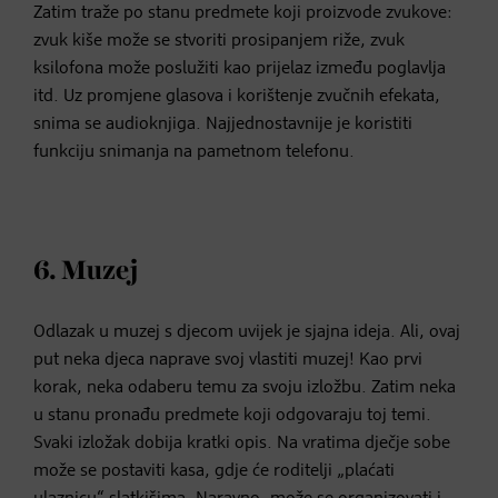
Zatim traže po stanu predmete koji proizvode zvukove:
zvuk kiše može se stvoriti prosipanjem riže, zvuk
ksilofona može poslužiti kao prijelaz između poglavlja
itd. Uz promjene glasova i korištenje zvučnih efekata,
snima se audioknjiga. Najjednostavnije je koristiti
funkciju snimanja na pametnom telefonu.
6. Muzej
Odlazak u muzej s djecom uvijek je sjajna ideja. Ali, ovaj
put neka djeca naprave svoj vlastiti muzej! Kao prvi
korak, neka odaberu temu za svoju izložbu. Zatim neka
u stanu pronađu predmete koji odgovaraju toj temi.
Svaki izložak dobija kratki opis. Na vratima dječje sobe
može se postaviti kasa, gdje će roditelji „plaćati