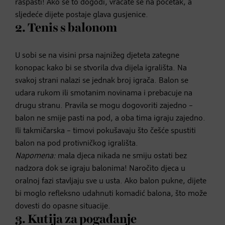
raspasti! Ako se to dogodi, vraćate se na početak, a
sljedeće dijete postaje glava gusjenice.
2. Tenis s balonom
U sobi se na visini prsa najnižeg djeteta zategne
konopac kako bi se stvorila dva dijela igrališta. Na
svakoj strani nalazi se jednak broj igrača. Balon se
udara rukom ili smotanim novinama i prebacuje na
drugu stranu. Pravila se mogu dogovoriti zajedno –
balon ne smije pasti na pod, a oba tima igraju zajedno.
Ili takmičarska – timovi pokušavaju što češće spustiti
balon na pod protivničkog igrališta.
Napomena:
mala djeca nikada ne smiju ostati bez
nadzora dok se igraju balonima! Naročito djeca u
oralnoj fazi stavljaju sve u usta. Ako balon pukne, dijete
bi moglo refleksno udahnuti komadić balona, što može
dovesti do opasne situacije.
3. Kutija za pogađanje