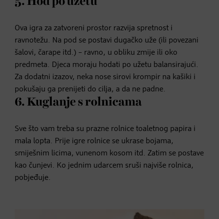
5. Hod po užetu
Ova igra za zatvoreni prostor razvija spretnost i
ravnotežu. Na pod se postavi dugačko uže (ili povezani
šalovi, čarape itd.) – ravno, u obliku zmije ili oko
predmeta. Djeca moraju hodati po užetu balansirajući.
Za dodatni izazov, neka nose sirovi krompir na kašiki i
pokušaju ga prenijeti do cilja, a da ne padne.
6. Kuglanje s rolnicama
Sve što vam treba su prazne rolnice toaletnog papira i
mala lopta. Prije igre rolnice se ukrase bojama,
smiješnim licima, vunenom kosom itd. Zatim se postave
kao čunjevi. Ko jednim udarcem sruši najviše rolnica,
pobjeđuje.