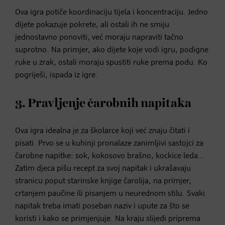
Ova igra potiče koordinaciju tijela i koncentraciju. Jedno
dijete pokazuje pokrete, ali ostali ih ne smiju
jednostavno ponoviti, već moraju napraviti tačno
suprotno. Na primjer, ako dijete koje vodi igru, podigne
ruke u zrak, ostali moraju spustiti ruke prema podu. Ko
pogriješi, ispada iz igre.
3. Pravljenje čarobnih napitaka
Ova igra idealna je za školarce koji već znaju čitati i
pisati. Prvo se u kuhinji pronalaze zanimljivi sastojci za
čarobne napitke: sok, kokosovo brašno, kockice leda…
Zatim djeca pišu recept za svoj napitak i ukrašavaju
stranicu poput starinske knjige čarolija, na primjer,
crtanjem paučine ili pisanjem u neurednom stilu. Svaki
napitak treba imati poseban naziv i upute za što se
koristi i kako se primjenjuje. Na kraju slijedi priprema