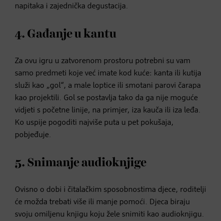
napitaka i zajednička degustacija.
4. Gađanje u kantu
Za ovu igru u zatvorenom prostoru potrebni su vam
samo predmeti koje već imate kod kuće: kanta ili kutija
služi kao „gol“, a male loptice ili smotani parovi čarapa
kao projektili. Gol se postavlja tako da ga nije moguće
vidjeti s početne linije, na primjer, iza kauča ili iza leđa.
Ko uspije pogoditi najviše puta u pet pokušaja,
pobjeđuje.
5. Snimanje audioknjige
Ovisno o dobi i čitalačkim sposobnostima djece, roditelji
će možda trebati više ili manje pomoći. Djeca biraju
svoju omiljenu knjigu koju žele snimiti kao audioknjigu.