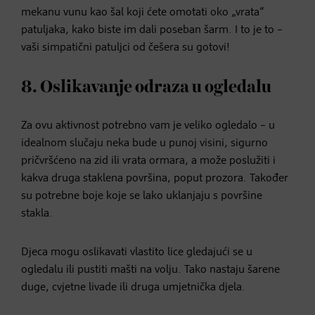
mekanu vunu kao šal koji ćete omotati oko „vrata“
patuljaka, kako biste im dali poseban šarm. I to je to –
vaši simpatični patuljci od češera su gotovi!
8. Oslikavanje odraza u ogledalu
Za ovu aktivnost potrebno vam je veliko ogledalo – u
idealnom slučaju neka bude u punoj visini, sigurno
pričvršćeno na zid ili vrata ormara, a može poslužiti i
kakva druga staklena površina, poput prozora. Također
su potrebne boje koje se lako uklanjaju s površine
stakla.
Djeca mogu oslikavati vlastito lice gledajući se u
ogledalu ili pustiti mašti na volju. Tako nastaju šarene
duge, cvjetne livade ili druga umjetnička djela.