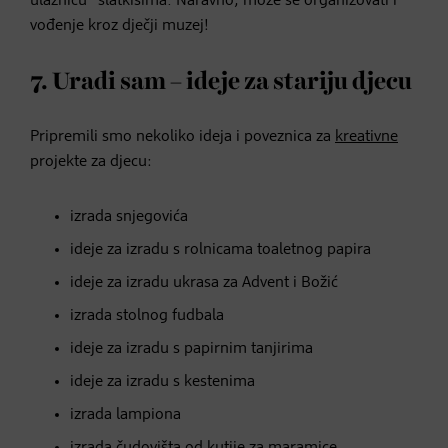
ulaznicu“ slatkišima. Naravno, može se organizovati i
vođenje kroz dječji muzej!
7. Uradi sam – ideje za stariju djecu
Pripremili smo nekoliko ideja i poveznica za
kreativne
projekte za djecu:
izrada snjegovića
ideje za izradu s rolnicama toaletnog papira
ideje za izradu ukrasa za Advent i Božić
izrada stolnog fudbala
ideje za izradu s papirnim tanjirima
ideje za izradu s kestenima
izrada lampiona
izrada čudovišta od kutije za maramice