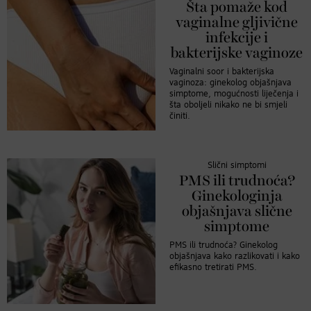
Šta pomaže kod
vaginalne gljivične
infekcije i
bakterijske vaginoze
Vaginalni soor i bakterijska
vaginoza: ginekolog objašnjava
simptome, mogućnosti liječenja i
šta oboljeli nikako ne bi smjeli
činiti.
Slični simptomi
PMS ili trudnoća?
Ginekologinja
objašnjava slične
simptome
PMS ili trudnoća? Ginekolog
objašnjava kako razlikovati i kako
efikasno tretirati PMS.