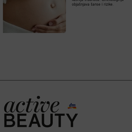
objašnjava šanse i rizike.