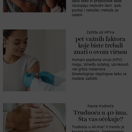
tijela kako bi prepoznale kada
nastupaju neplodni dani. Ipak,
postoji i nekoliko metoda za
odabir.
Zaštita od HPV-a
pet važnih faktora
koje biste trebali
znati o ovom virusu
Humani papiloma virusi (HPV)
mogu, između ostalog, uzrokovati
rak grlića maternice.
Ginekologinja objašnjava kako se
možete zaštititi.
Kasna trudnoća
Trudnoća u 40-ima.
Šta vas očekuje?
Trudnoća u 40-ima? U trendu je
kasnija trudnoća. Ginekologinja