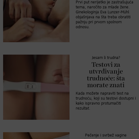
Prvi put nerijetko je zastrašujuća
tema, naročito za mlade žene.
Ginekologinja Eva Lunzer-Mühl
objašnjava na šta treba obratiti
pažnju pri prvom spolnom
odnosu.
Jesam li trudna?
Testovi za
utvrđivanje
trudnoće: šta
morate znati
Kada možete napraviti test na
trudnoću, koji su testovi dostupni i
kako ispravno protumačiti
rezultat.
Pečenje i svrbež vagine