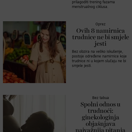
prilagoditi trening fazama
menstrualnog ciklusa.
Oprez
Ovih 8 namirnica
trudnice ne bi smjele
jesti
Bez obzira na veliko iskušenje,
postoje određene namirnice koje
trudnice ni u kojem slučaju ne bi
smjele jesti.
Bez tabua
Spolni odnos u
trudnoći:
ginekologinja
objašnjava
najvažnija pitanja