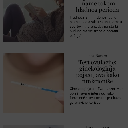
mame tokom
hladnog perioda
Trudnoća zimi – donosi puno
pitanja. Odlazak u saunu, zimski
sportovi ili prehlade: na šta bi
buduće mame trebale obratiti
pažnju?
Pokušavam
Test ovulacije:
ginekologinja
pojašnjava kako
funkcioniše
Ginekologinja dr. Eva Lunzer-Mühl
objašnjava u intervjuu kako
funkcioniše test ovulacije i kako
ga pravilno koristiti.
Tijelo i priroda