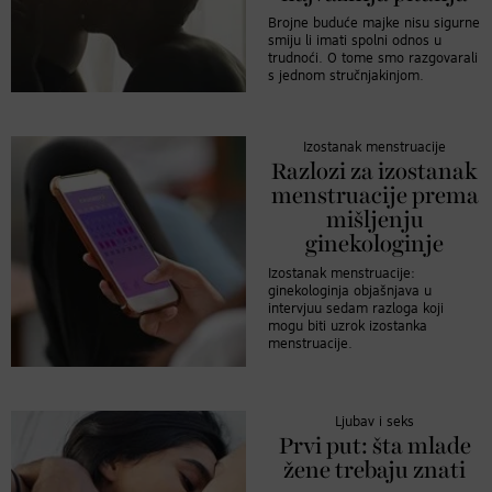
Brojne buduće majke nisu sigurne
smiju li imati spolni odnos u
trudnoći. O tome smo razgovarali
s jednom stručnjakinjom.
Izostanak menstruacije
Razlozi za izostanak
menstruacije prema
mišljenju
ginekologinje
Izostanak menstruacije:
ginekologinja objašnjava u
intervjuu sedam razloga koji
mogu biti uzrok izostanka
menstruacije.
Ljubav i seks
Prvi put: šta mlade
žene trebaju znati