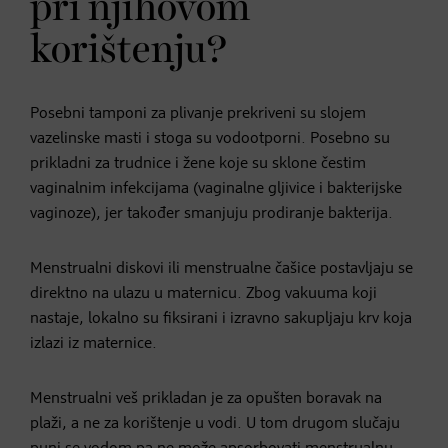
pri njihovom
korištenju?
Posebni tamponi za plivanje prekriveni su slojem
vazelinske masti i stoga su vodootporni. Posebno su
prikladni za trudnice i žene koje su sklone čestim
vaginalnim infekcijama (vaginalne gljivice i bakterijske
vaginoze), jer također smanjuju prodiranje bakterija.
Menstrualni diskovi ili menstrualne čašice postavljaju se
direktno na ulazu u maternicu. Zbog vakuuma koji
nastaje, lokalno su fiksirani i izravno sakupljaju krv koja
izlazi iz maternice.
Menstrualni veš prikladan je za opušten boravak na
plaži, a ne za korištenje u vodi. U tom drugom slučaju