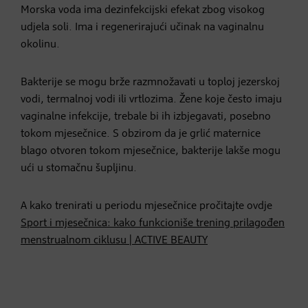
Morska voda ima dezinfekcijski efekat zbog visokog
udjela soli. Ima i regenerirajući učinak na vaginalnu
okolinu.
Bakterije se mogu brže razmnožavati u toploj jezerskoj
vodi, termalnoj vodi ili vrtlozima. Žene koje često imaju
vaginalne infekcije, trebale bi ih izbjegavati, posebno
tokom mjesečnice. S obzirom da je grlić maternice
blago otvoren tokom mjesečnice, bakterije lakše mogu
ući u stomačnu šupljinu.
A kako trenirati u periodu mjesečnice pročitajte ovdje
Sport i mjesečnica: kako funkcioniše trening prilagođen
menstrualnom ciklusu | ACTIVE BEAUTY