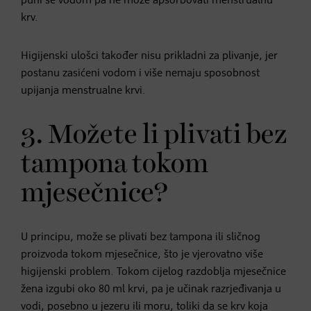
puni se vodom pa ne može apsorbovati menstrualnu
krv.
Higijenski ulošci također nisu prikladni za plivanje, jer
postanu zasićeni vodom i više nemaju sposobnost
upijanja menstrualne krvi.
3. Možete li plivati bez
tampona tokom
mjesečnice?
U principu, može se plivati bez tampona ili sličnog
proizvoda tokom mjesečnice, što je vjerovatno više
higijenski problem. Tokom cijelog razdoblja mjesečnice
žena izgubi oko 80 ml krvi, pa je učinak razrjeđivanja u
vodi, posebno u jezeru ili moru, toliki da se krv koja