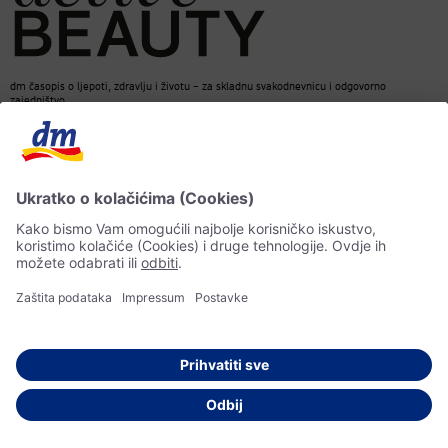
dm časopis o ljepoti, zdravlju i životu – za skladnu svakodnevnicu i odgovorno
zajedništvo.
Kontakt
dm web stranica
ACTIVE BEAUTY dm časopis
Impressum
Zaštita ličnih podataka
Informacije o pristupačnosti
UI-smjernice
© 2026 dm-drogerie markt d.o.o.