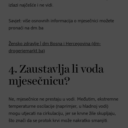
izlazi najčešće i ne vidi.
Savjet: više osnovnih informacija o mjesečnici možete
pronaći na dm.ba
Žensko zdravlje | dm Bosna i Hercegovina (dm-
drogeriemarkt.ba)
4. Zaustavlja li voda
mjesečnicu?
Ne, mjesečnice ne prestaju u vodi. Međutim, ekstremne
temperaturne oscilacije (naprimjer, u hladnoj vodi)
mogu utjecati na cirkulaciju, jer se krvne žile skupljaju,
što znači da se protok krvi može nakratko smanjiti.