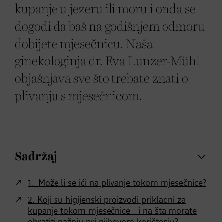
kupanje u jezeru ili moru i onda se
dogodi da baš na godišnjem odmoru
dobijete mjesečnicu. Naša
ginekologinja dr. Eva Lunzer-Mühl
objašnjava sve što trebate znati o
plivanju s mjesečnicom.
Sadržaj
1. Može li se ići na plivanje tokom mjesečnice?
2. Koji su higijenski proizvodi prikladni za
kupanje tokom mjesečnice - i na šta morate
obratiti pažnju pri njihovom korištenju?