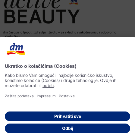
dm časopis o ljepoti, zdravlju i životu – za skladnu svakodnevnicu i odgovorno
zajedništvo.
Kontakt
dm web stranica
ACTIVE BEAUTY dm časopis
Impressum
Zaštita ličnih podataka
Informacije o pristupačnosti
UI-smjernice
© 2026 dm-drogerie markt d.o.o.