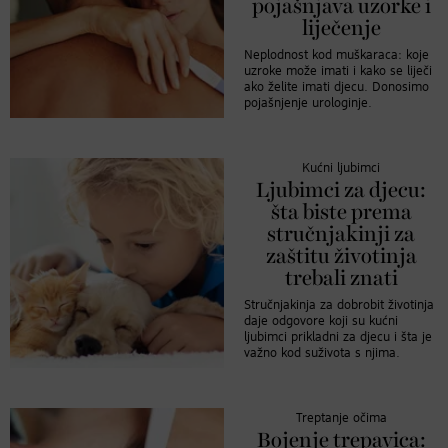
pojašnjava uzorke i
liječenje
Neplodnost kod muškaraca: koje
uzroke može imati i kako se liječi
ako želite imati djecu. Donosimo
pojašnjenje urologinje.
Kućni ljubimci
Ljubimci za djecu:
šta biste prema
stručnjakinji za
zaštitu životinja
trebali znati
Stručnjakinja za dobrobit životinja
daje odgovore koji su kućni
ljubimci prikladni za djecu i šta je
važno kod suživota s njima.
Treptanje očima
Bojenje trepavica: