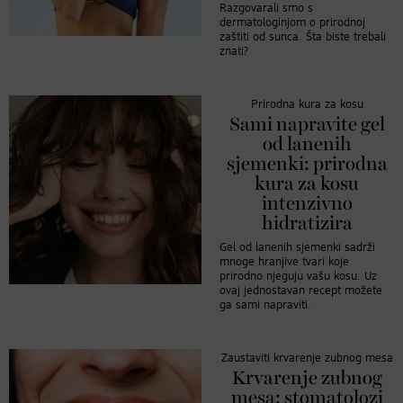
Razgovarali smo s
dermatologinjom o prirodnoj
zaštiti od sunca. Šta biste trebali
znati?
Prirodna kura za kosu
Sami napravite gel
od lanenih
sjemenki: prirodna
kura za kosu
intenzivno
hidratizira
Gel od lanenih sjemenki sadrži
mnoge hranjive tvari koje
prirodno njeguju vašu kosu. Uz
ovaj jednostavan recept možete
ga sami napraviti.
Zaustaviti krvarenje zubnog mesa
Krvarenje zubnog
mesa: stomatolozi