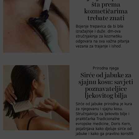
šta prema
kozmetičarima
trebate znati
Bojenje trepavica da bi bile
izražajnije i duže: dm-ova
stručnjakinja za kozmetiku
odgovara na sva važna pitanja
vezana za trajanje i ishod.
Prirodna njega
Sirće od jabuke za
sjajnu kosu: savjeti
poznavateljice
ljekovitog bilja
Sirće od jabuke prirodna je kura
za njegovanu i sjajnu kosu.
Stručnjakinja za ljekovito bilje i
praktičarka Tradicionalne
evropske medicine, Doris Kern,
pojašnjava kako djeluje sirće od
jabuke i kako ga pravilno koristiti.