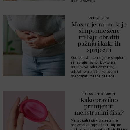
djeci u razvoju.
Zdrava jetra
Masna jetra: na koje
simptome žene
trebaju obratiti
pažnju i kako ih
spriječiti
Kod bolesti masne jetre simptomi
se javljaju kasno. Doktorica
objašnjava kako žene mogu
održati svoju jetru zdravom i
prepoznati masne naslage.
Period menstruacije
Kako pravilno
primijeniti
menstrualni disk?
Menstrualni disk diskretan je
proizvod za mjesečnicu koji ne
curi. Kako ga pravilno koristiti i na