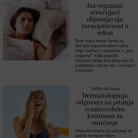
Jaz orgazma:
stručnjaci
objašnjavaju
ravnopravnost u
seksu
Žene imaju manje šanse za
doživljaj orgazma tokom seksa
nego muškarci. Govorimo o „jazu
orgazma“. Kako pojačati
intenzitet užitka kod žena kako bi
podjednako uživale kao i muškarci
u krevetu?
Zaštita od sunca
Dermatologinja
odgovara na pitanja
o mineralnim
kremama za
sunčanje
Mineralne kreme za sunčanje ne
sadrže hemijske filtere.