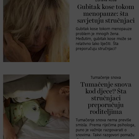
Zdrava kosa
Gubitak kose tokom
menopauze: šta
savjetuju stručnjaci
Gubitak kose tokom menopauze
problem je mnogih žena.
Međutim, gubitak kose može se
relativno lako liječiti. Šta
preporučuju stručnjaci?
Tumačenje snova
Tumačenje snova
kod djece? Šta
stručnjaci
preporučuju
roditeljima
Tumačenje snova nema previše
smisla. Prema riječima psihologa,
puno je važnije razgovarati o
snovima. Takvi razgovori pomažu