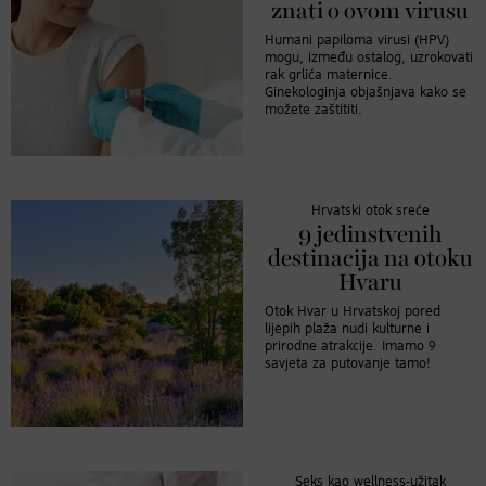
znati o ovom virusu
Humani papiloma virusi (HPV)
mogu, između ostalog, uzrokovati
rak grlića maternice.
Ginekologinja objašnjava kako se
možete zaštititi.
Hrvatski otok sreće
9 jedinstvenih
destinacija na otoku
Hvaru
Otok Hvar u Hrvatskoj pored
lijepih plaža nudi kulturne i
prirodne atrakcije. Imamo 9
savjeta za putovanje tamo!
Seks kao wellness-užitak