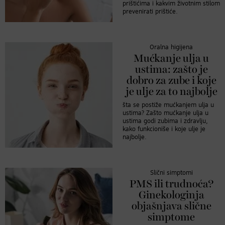
prištićima i kakvim životnim stilom
prevenirati prištiće.
Oralna higijena
Mućkanje ulja u
ustima: zašto je
dobro za zube i koje
je ulje za to najbolje
šta se postiže mućkanjem ulja u
ustima? Zašto mućkanje ulja u
ustima godi zubima i zdravlju,
kako funkcioniše i koje ulje je
najbolje.
Slični simptomi
PMS ili trudnoća?
Ginekologinja
objašnjava slične
simptome