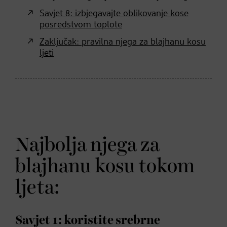
Savjet 8: izbjegavajte oblikovanje kose
posredstvom toplote
Zaključak: pravilna njega za blajhanu kosu
ljeti
Najbolja njega za
blajhanu kosu tokom
ljeta:
Savjet 1: koristite srebrne