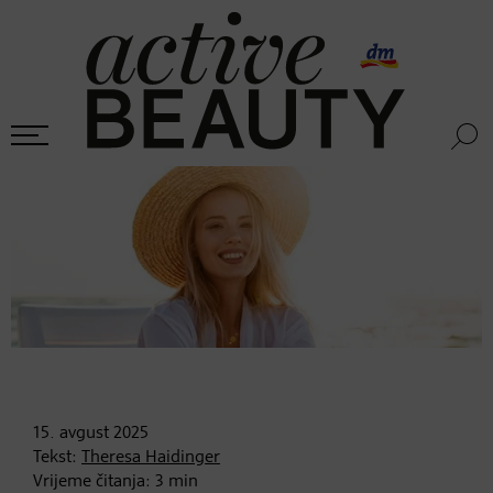
15. avgust
2025
Tekst:
Theresa Haidinger
Vrijeme čitanja:
3
min