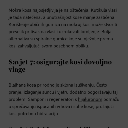
Mokra kosa najosjetljivija je na oštećenja. Kutikula vlasi
je tada natečena, a unutrašnjost kose manje zaštićena.
Korištenje običnih gumica na mokroj kosi može stvoriti
prevelik pritisak na vlasi i uzrokovati lomljenje. Bolja
alternativa su spiralne gumice koje su nježnije prema
kosi zahvaljujući svom posebnom obliku.
Savjet 7: osigurajte kosi dovoljno
vlage
Blajhana kosa prirodno je sklona isušivanju. Često
pranje, izlaganje suncu i vjetru dodatno pogoršavaju taj
problem. Šamponi i regeneratori s
hijaluronom
pomažu
u sprečavanju ispucanih vrhova i suhe kose, pružajući
kosi potrebnu hidrataciju.