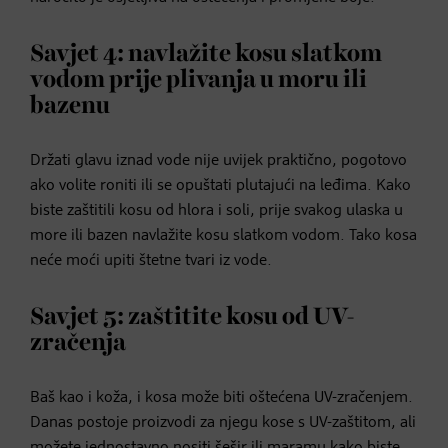
Savjet 4: navlažite kosu slatkom
vodom prije plivanja u moru ili
bazenu
Držati glavu iznad vode nije uvijek praktično, pogotovo
ako volite roniti ili se opuštati plutajući na leđima. Kako
biste zaštitili kosu od hlora i soli, prije svakog ulaska u
more ili bazen navlažite kosu slatkom vodom. Tako kosa
neće moći upiti štetne tvari iz vode.
Savjet 5: zaštitite kosu od UV-
zračenja
Baš kao i koža, i kosa može biti oštećena UV-zračenjem.
Danas postoje proizvodi za njegu kose s UV-zaštitom, ali
možete jednostavno nositi šešir ili maramu kako biste