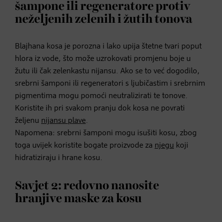
šampone ili regeneratore protiv
neželjenih zelenih i žutih tonova
Blajhana kosa je porozna i lako upija štetne tvari poput
hlora iz vode, što može uzrokovati promjenu boje u
žutu ili čak zelenkastu nijansu. Ako se to već dogodilo,
srebrni šamponi ili regeneratori s ljubičastim i srebrnim
pigmentima mogu pomoći neutralizirati te tonove.
Koristite ih pri svakom pranju dok kosa ne povrati
željenu
nijansu plave
.
Napomena: srebrni šamponi mogu isušiti kosu, zbog
toga uvijek koristite bogate proizvode za
njegu
koji
hidratiziraju i hrane kosu.
Savjet 2: redovno nanosite
hranjive maske za kosu