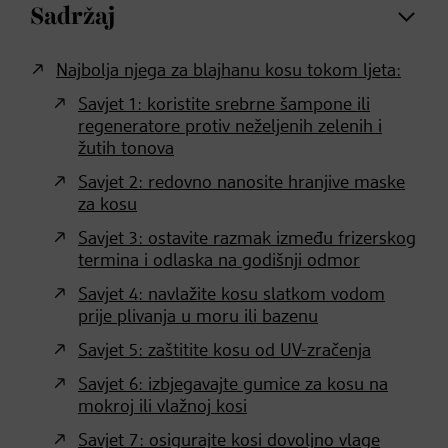
Sadržaj
Najbolja njega za blajhanu kosu tokom ljeta:
Savjet 1: koristite srebrne šampone ili
regeneratore protiv neželjenih zelenih i
žutih tonova
Savjet 2: redovno nanosite hranjive maske
za kosu
Savjet 3: ostavite razmak između frizerskog
termina i odlaska na godišnji odmor
Savjet 4: navlažite kosu slatkom vodom
prije plivanja u moru ili bazenu
Savjet 5: zaštitite kosu od UV-zračenja
Savjet 6: izbjegavajte gumice za kosu na
mokroj ili vlažnoj kosi
Savjet 7: osigurajte kosi dovoljno vlage