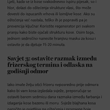
Ljeti, kada se iz kose svakodnevno ispiru pijesak, so i
hlor, dolazi do oštećenja strukture vlasi, što može
dovesti do ispucanih vrhova ili lomljive kose. Ako su
oštećenja već nastala, teško ih je popraviti pa je
prevencija ključna! Koristite regenerator pri svakom
pranju kako biste ojačali strukturu kose. Osim toga,
jednom sedmično nanesite hranjivu masku za kosu i
ostavite je da djeluje 15-20 minuta.
Savjet 3: ostavite razmak između
frizerskog termina i odlaska na
godišnji odmor
Iako imate želju otići frizeru neposredno prije odmora
kako bi vam kosa izgledala svježe, preporučuje se
ostaviti barem sedmicu dana razmaka između farbanja i
izlaganja kose bazenu ili moru. Svježe blajhana kosa
naročito je osjetljiva na oštećenja i promjene boje.