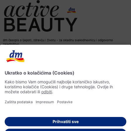
dm časopis o ljepoti, zdravlju i životu – za skladnu svakodnevnicu i odgovorno
zajedništvo.
Kontakt
dm web stranica
ACTIVE BEAUTY dm časopis
Impressum
Zaštita ličnih podataka
Informacije o pristupačnosti
UI-smjernice
© 2026 dm-drogerie markt d.o.o.