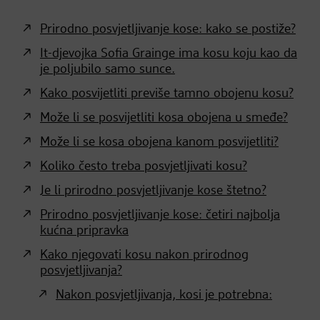
Prirodno posvjetljivanje kose: kako se postiže?
It-djevojka Sofia Grainge ima kosu koju kao da
je poljubilo samo sunce.
Kako posvijetliti previše tamno obojenu kosu?
Može li se posvijetliti kosa obojena u smeđe?
Može li se kosa obojena kanom posvijetliti?
Koliko često treba posvjetljivati kosu?
Je li prirodno posvjetljivanje kose štetno?
Prirodno posvjetljivanje kose: četiri najbolja
kućna pripravka
Kako njegovati kosu nakon prirodnog
posvjetljivanja?
Nakon posvjetljivanja, kosi je potrebna: