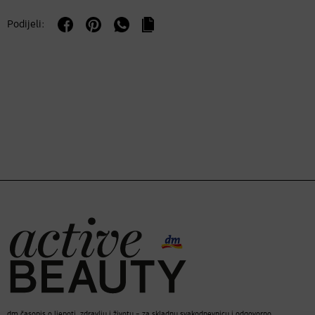
Podijeli:
dm časopis o ljepoti, zdravlju i životu – za skladnu svakodnevnicu i odgovorno