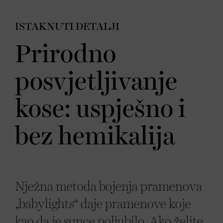
ISTAKNUTI DETALJI
Prirodno
posvjetljivanje
kose: uspješno i
bez hemikalija
Nježna metoda bojenja pramenova
„babylights“ daje pramenove koje
kao da je sunce poljubilo. Ako želite