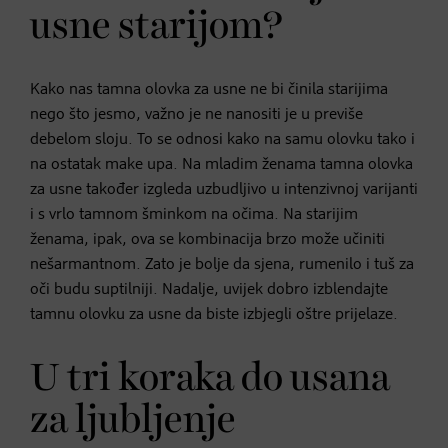
usne starijom?
Kako nas tamna olovka za usne ne bi činila starijima
nego što jesmo, važno je ne nanositi je u previše
debelom sloju. To se odnosi kako na samu olovku tako i
na ostatak make upa. Na mladim ženama tamna olovka
za usne također izgleda uzbudljivo u intenzivnoj varijanti
i s vrlo tamnom šminkom na očima. Na starijim
ženama, ipak, ova se kombinacija brzo može učiniti
nešarmantnom. Zato je bolje da sjena, rumenilo i tuš za
oči budu suptilniji. Nadalje, uvijek dobro izblendajte
tamnu olovku za usne da biste izbjegli oštre prijelaze.
U tri koraka do usana
za ljubljenje