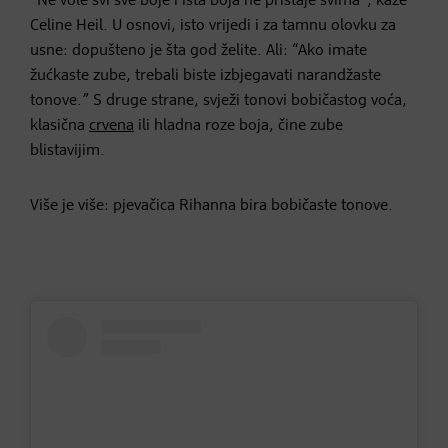
“Ne vole svi sve boje i ista boja ne pristaje svima”, kaže
Celine Heil. U osnovi, isto vrijedi i za tamnu olovku za
usne: dopušteno je šta god želite. Ali: “Ako imate
žućkaste zube, trebali biste izbjegavati narandžaste
tonove.” S druge strane, svježi tonovi bobičastog voća,
klasična
crvena
ili hladna roze boja, čine zube
blistavijim.
Više je više: pjevačica Rihanna bira bobičaste tonove.