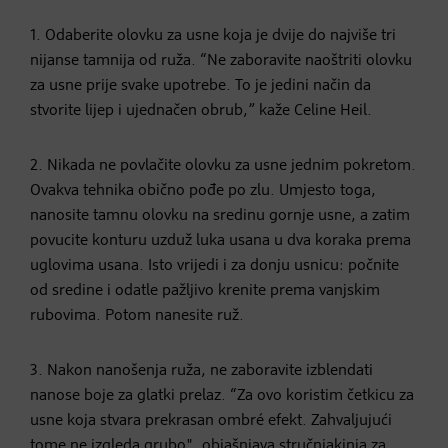
1. Odaberite olovku za usne koja je dvije do najviše tri
nijanse tamnija od ruža. “Ne zaboravite naoštriti olovku
za usne prije svake upotrebe. To je jedini način da
stvorite lijep i ujednačen obrub,” kaže Celine Heil.
2. Nikada ne povlačite olovku za usne jednim pokretom.
Ovakva tehnika obično pođe po zlu. Umjesto toga,
nanosite tamnu olovku na sredinu gornje usne, a zatim
povucite konturu uzduž luka usana u dva koraka prema
uglovima usana. Isto vrijedi i za donju usnicu: počnite
od sredine i odatle pažljivo krenite prema vanjskim
rubovima. Potom nanesite ruž.
3. Nakon nanošenja ruža, ne zaboravite izblendati
nanose boje za glatki prelaz. “Za ovo koristim četkicu za
usne koja stvara prekrasan ombré efekt. Zahvaljujući
tome ne izgleda grubo", objašnjava stručnjakinja za