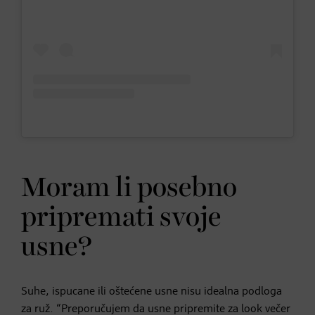
Moram li posebno
pripremati svoje
usne?
Suhe, ispucane ili oštećene usne nisu idealna podloga
za ruž. “Preporučujem da usne pripremite za look večer