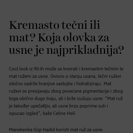
Kremasto tečni ili
mat? Koja olovka za
usne je najprikladnija?
Cool look iz 90-ih može se kreirati i kremastim tečnim te
mat ružem za usne. Ovisno o stanju usana, tečni ruževi
obično sadrže hranjive sastojke i hidratiziraju. Mat
ruževi se presijavaju zbog povećane pigmentacije i zbog
toga obično dugo traju, ali i brže isušuju usne. “Mat ruž
je također upečatljiv, ali usne brzo poprime suh i
ispucao izgled”, kaže Celine Heil.
Manekenka Gigi Hadid koristi mat ruž za usne.