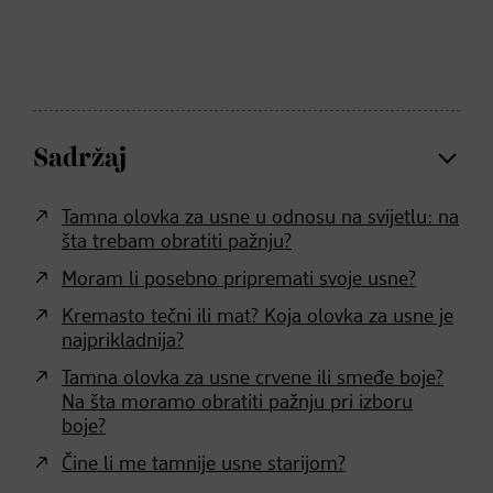
Sadržaj
Tamna olovka za usne u odnosu na svijetlu: na
šta trebam obratiti pažnju?
Moram li posebno pripremati svoje usne?
Kremasto tečni ili mat? Koja olovka za usne je
najprikladnija?
Tamna olovka za usne crvene ili smeđe boje?
Na šta moramo obratiti pažnju pri izboru
boje?
Čine li me tamnije usne starijom?