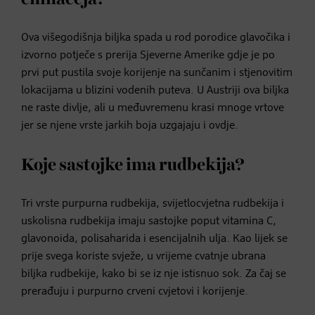
Ova višegodišnja biljka spada u rod porodice glavočika i
izvorno potječe s prerija Sjeverne Amerike gdje je po
prvi put pustila svoje korijenje na sunčanim i stjenovitim
lokacijama u blizini vodenih puteva. U Austriji ova biljka
ne raste divlje, ali u međuvremenu krasi mnoge vrtove
jer se njene vrste jarkih boja uzgajaju i ovdje.
Koje sastojke ima rudbekija?
Tri vrste purpurna rudbekija, svijetlocvjetna rudbekija i
uskolisna rudbekija imaju sastojke poput vitamina C,
glavonoida, polisaharida i esencijalnih ulja. Kao lijek se
prije svega koriste svježe, u vrijeme cvatnje ubrana
biljka rudbekije, kako bi se iz nje istisnuo sok. Za čaj se
prerađuju i purpurno crveni cvjetovi i korijenje.