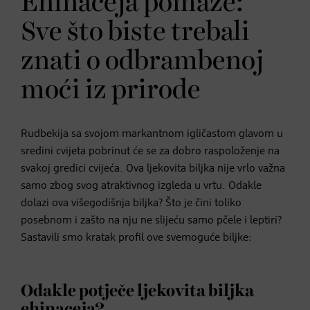
Ehinaceja pomaže:
Sve što biste trebali
znati o odbrambenoj
moći iz prirode
Rudbekija sa svojom markantnom igličastom glavom u
sredini cvijeta pobrinut će se za dobro raspoloženje na
svakoj gredici cvijeća. Ova ljekovita biljka nije vrlo važna
samo zbog svog atraktivnog izgleda u vrtu. Odakle
dolazi ova višegodišnja biljka? Što je čini toliko
posebnom i zašto na nju ne slijeću samo pčele i leptiri?
Sastavili smo kratak profil ove svemoguće biljke:
Odakle potječe ljekovita biljka
ehinaceja?