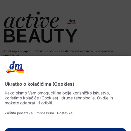
dm časopis o ljepoti, zdravlju i životu – za skladnu svakodnevnicu i odgovorno
zajedništvo.
Kontakt
dm web stranica
ACTIVE BEAUTY dm časopis
Impressum
Zaštita ličnih podataka
Informacije o pristupačnosti
UI-smjernice