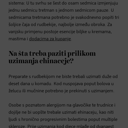
sistema: U tu svrhu se šest do osam sedmica izmjenjuju
jednu sedmicu tretman s jednom sedmicom pauze. U
sedmicama tretmana potrebno je svakodnevno popiti tri
šoljice čaja od rudbekije, najbolje između obroka. Za
vanjsku primjenu postoje esencije biljke u kremama,
mastima i
dodacima za kupanje
.
Na šta treba paziti prilikom
uzimanja ehinaceje?
Preparate s rudbekijom ne biste trebali uzimati duže od
deset dana u komadu. Kod nuspojava poput bolova u
želucu ili mučnine potrebno je prekinuti s uzimanjem.
Osobe s poznatom alergijom na glavočike te trudnice i
dojilje ne bi uopšte trebale uzimati ehinaceju, kao niti
ljudi s hronično progresivnim bolestima poput multiple
skleroze. Prije uzimanja kod djece mlađe od dvanaest