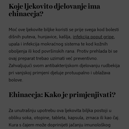
Koje ljekovito djelovanje ima
ehinaceja?
Moć ove ljekovite biljke koristi se prije svega kod bolesti
dišnih puteva, hunjavice, kašlja,
infekcija poput gripe
,
upala i infekcija mokraćnog sistema te kod kožnih
oboljenja ili kod površinskih rana. Protiv prehlada bi se
ovaj preparat trebao uzimati već preventivno.
Zahvaljujući svom antibakterijskom djelovanju rudbekija
pri vanjskoj primjeni djeluje protuupalno i ublažava
bolove.
Ehinaceja: Kako je primjenjivati?
Za unutrašnju upotrebu ova ljekovita biljka postoji u
obliku soka, otopine, tableta, kapsula, zrnaca ili kao čaj.
Kura s čajem može doprinijeti jačanju imunološkog