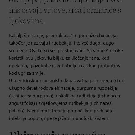
nas osvaja vrtove, srca i ormariće s
lijekovima.
Kašalj, šmrcanje, promuklost? Tu pomaže ehinaceja,
također je nazivaju i rudbekija. I to već dugo, dugo
vremena. Ovako su već prastanovnici Sjeverne Amerike
koristili ovu ljekovitu biljku za liječenje rana, kod
opeklina, glavobolje ili zubobolje i čak kao protuotrov
kod ugriza zmije.
U medicinskom su smislu danas važna prije svega tri od
ukupno devet rodova ehinaceje: purpurna rudbekija
(Echinacea purpurea), uskolisna rudbekija (Echinacea
angustifolia) i svijetlocvjetna rudbekija (Echinacea
pallida). Njene moći trebaju pomoći kod prehlada i
infekcija poput gripe te jačati imunološki sistem.