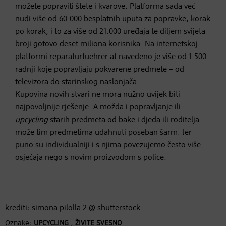
možete popraviti štete i kvarove. Platforma sada već
nudi više od 60.000 besplatnih uputa za popravke, korak
po korak, i to za više od 21.000 uređaja te diljem svijeta
broji gotovo deset miliona korisnika. Na internetskoj
platformi reparaturfuehrer.at navedeno je više od 1.500
radnji koje popravljaju pokvarene predmete – od
televizora do starinskog naslonjača.
Kupovina novih stvari ne mora nužno uvijek biti
najpovoljnije rješenje. A možda i popravljanje ili
upcycling
starih predmeta od
bake
i djeda ili roditelja
može tim predmetima udahnuti poseban šarm. Jer
puno su individualniji i s njima povezujemo često više
osjećaja nego s novim proizvodom s police.
krediti: simona pilolla 2 @ shutterstock
Oznake:
,
UPCYCLING
ŽIVITE SVESNO