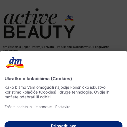
dm časopis o ljepoti, zdravlju i životu – za skladnu svakodnevnicu i odgovorno
zajedništvo.
Kontakt
dm web stranica
ACTIVE BEAUTY dm časopis
Impressum
Zaštita ličnih podataka
Informacije o pristupačnosti
UI-smjernice