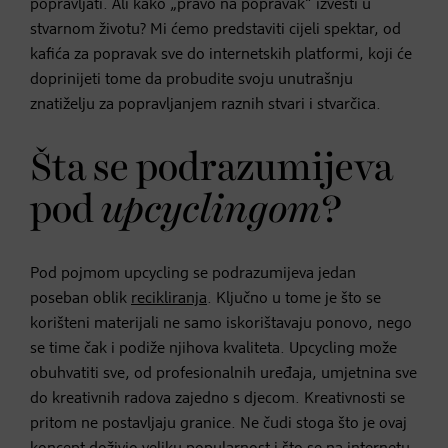
popravljati. Ali kako „pravo na popravak“ izvesti u
stvarnom životu? Mi ćemo predstaviti cijeli spektar, od
kafića za popravak sve do internetskih platformi, koji će
doprinijeti tome da probudite svoju unutrašnju
znatiželju za popravljanjem raznih stvari i stvarčica.
Šta se podrazumijeva
pod
upcyclingom
?
Pod pojmom
upcycling
se podrazumijeva jedan
poseban oblik
recikliranja
. Ključno u tome je što se
korišteni materijali ne samo iskorištavaju ponovo, nego
se time čak i podiže njihova kvaliteta.
Upcycling
može
obuhvatiti sve, od profesionalnih uređaja, umjetnina sve
do kreativnih radova zajedno s djecom. Kreativnosti se
pritom ne postavljaju granice. Ne čudi stoga što je ovaj