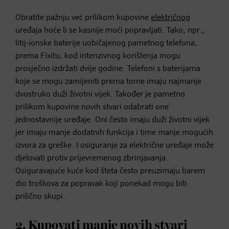
Obratite pažnju već prilikom kupovine
električnog
uređaja hoće li se kasnije moći popravljati. Tako, npr.,
litij-ionske baterije uobičajenog pametnog telefona,
prema Fixitu, kod intenzivnog korištenja mogu
prosječno izdržati dvije godine. Telefoni s baterijama
koje se mogu zamijeniti prema tome imaju najmanje
dvostruko duži životni vijek. Također je pametno
prilikom kupovine novih stvari odabrati one
jednostavnije uređaje. Oni često imaju duži životni vijek
jer imaju manje dodatnih funkcija i time manje mogućih
izvora za greške. I osiguranje za električne uređaje može
djelovati protiv prijevremenog zbrinjavanja.
Osiguravajuće kuće kod šteta često preuzimaju barem
dio troškova za popravak koji ponekad mogu biti
prilično skupi.
2. Kupovati manje novih stvari