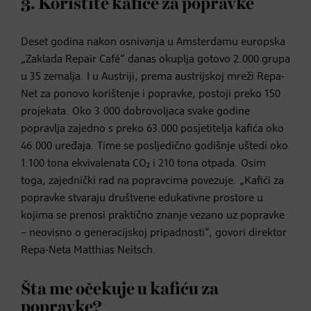
3. Koristite kafiće za popravke
Deset godina nakon osnivanja u Amsterdamu europska
„Zaklada Repair Café“ danas okuplja gotovo 2.000 grupa
u 35 zemalja. I u Austriji, prema austrijskoj mreži Repa-
Net za ponovo korištenje i popravke, postoji preko 150
projekata. Oko 3.000 dobrovoljaca svake godine
popravlja zajedno s preko 63.000 posjetitelja kafića oko
46.000 uređaja. Time se posljedično godišnje uštedi oko
1.100 tona ekvivalenata CO₂ i 210 tona otpada. Osim
toga, zajednički rad na popravcima povezuje. „Kafići za
popravke stvaraju društvene edukativne prostore u
kojima se prenosi praktično znanje vezano uz popravke
– neovisno o generacijskoj pripadnosti“, govori direktor
Repa-Neta Matthias Neitsch.
Šta me očekuje u kafiću za
popravke?