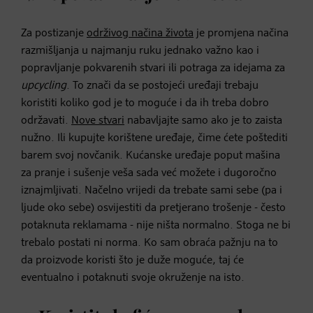
Za postizanje
održivog načina života
je promjena načina
razmišljanja u najmanju ruku jednako važno kao i
popravljanje pokvarenih stvari ili potraga za idejama za
upcycling
. To znači da se postojeći uređaji trebaju
koristiti koliko god je to moguće i da ih treba dobro
održavati.
Nove stvari
nabavljajte samo ako je to zaista
nužno. Ili kupujte korištene uređaje, čime ćete poštediti
barem svoj novčanik. Kućanske uređaje poput mašina
za pranje i sušenje veša sada već možete i dugoročno
iznajmljivati. Načelno vrijedi da trebate sami sebe (pa i
ljude oko sebe) osvijestiti da pretjerano trošenje - često
potaknuta reklamama - nije ništa normalno. Stoga ne bi
trebalo postati ni norma. Ko sam obraća pažnju na to
da proizvode koristi što je duže moguće, taj će
eventualno i potaknuti svoje okruženje na isto.