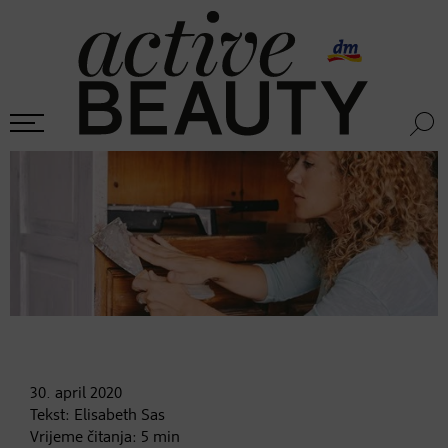
30. april
2020
Tekst:
Elisabeth Sas
Vrijeme čitanja:
5
min