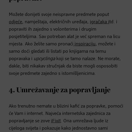
Možete donijeti svoje neispravne predmete poput
odjeće
, namještaja, električnih uređaja,
igračaka i
td. i
popraviti ih zajedno s volonterima i drugim
posjetiteljima. Sav potreban alat je već spreman na licu
mjesta. Ako želite samo pronaći
inspiraciju
, možete i
samo doći gledati ili listati po knjigama na temu
popravaka i
upcyclinga
koji se tamo nalaze. Ne morate,
dakle, biti nikakav stručnjak da biste mogli osposobiti
svoje predmete zajedno s istomišljenicima.
4. Umrežavanje za popravljanje
Ako trenutno nemate u blizini kafić za popravke, pomoći
će Vam i internet. Najveća internetska zajednica za
popravljanje se zove
iFixit
. Ona umrežava ljude iz
cijeloga svijeta i pokazuje kako jednostavno sami