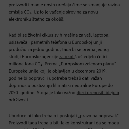
proizvodi i manje novih uređaja čime se smanjuje razina
emisija CO₂. Uz to je vađenje sirovina za novu
elektroniku štetno za
okoliš.
Kad bi se životni ciklus svih mašina za veš, laptopa,
usisavača i pametnih telefona u Europskoj uniji
produžio za jednu godinu, tada bi se prema jednoj
studiji Europske agencije
za okoli
š uštedjelo četiri
miliona tona CO₂. Prema „Europskom zelenom planu“
Europske unije koji je objavljen u decembru 2019.
godine bi popravci i upotreba trebali dati važan
doprinos u postizanju klimatski neutralne Europe do
2050. godine. Stoga je tako važno
djeci prenositi ideju o
održivosti.
Ubuduće bi tako trebalo i postojati „pravo na popravak“.
Proizvodi tada trebaju biti tako konstruirani da se mogu