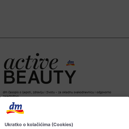
dm časopis o ljepoti, zdravlju i životu – za skladnu svakodnevnicu i odgovorno
zajedništvo.