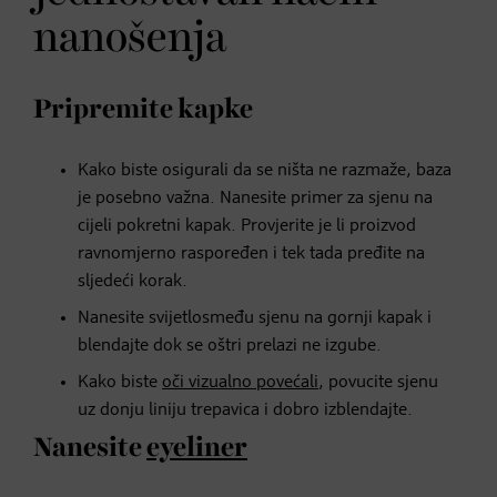
nanošenja
Pripremite kapke
Kako biste osigurali da se ništa ne razmaže, baza
je posebno važna. Nanesite primer za sjenu na
cijeli pokretni kapak. Provjerite je li proizvod
ravnomjerno raspoređen i tek tada pređite na
sljedeći korak.
Nanesite svijetlosmeđu sjenu na gornji kapak i
blendajte dok se oštri prelazi ne izgube.
Kako biste
oči vizualno povećali
, povucite sjenu
uz donju liniju trepavica i dobro izblendajte.
Nanesite
eyeliner