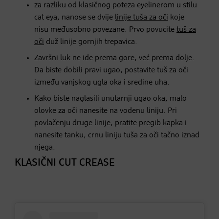
za razliku od klasičnog poteza eyelinerom u stilu
cat eya, nanose se dvije
linije tuša za oči
koje
nisu međusobno povezane. Prvo povucite
tuš za
oči
duž linije gornjih trepavica.
Završni luk ne ide prema gore, već prema dolje.
Da biste dobili pravi ugao, postavite tuš za oči
između vanjskog ugla oka i sredine uha.
Kako biste naglasili unutarnji ugao oka, malo
olovke za oči nanesite na vodenu liniju. Pri
povlačenju druge linije, pratite pregib kapka i
nanesite tanku, crnu liniju tuša za oči tačno iznad
njega.
KLASIČNI CUT CREASE