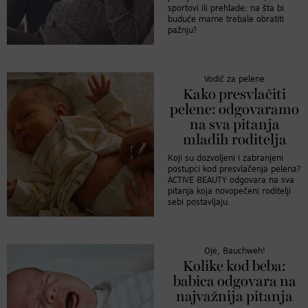
sportovi ili prehlade: na šta bi
buduće mame trebale obratiti
pažnju?
Vodič za pelene
Kako presvlačiti
pelene: odgovaramo
na sva pitanja
mladih roditelja
Koji su dozvoljeni i zabranjeni
postupci kod presvlačenja pelena?
ACTIVE BEAUTY odgovara na sva
pitanja koja novopečeni roditelji
sebi postavljaju.
Oje, Bauchweh!
Kolike kod beba:
babica odgovara na
najvažnija pitanja