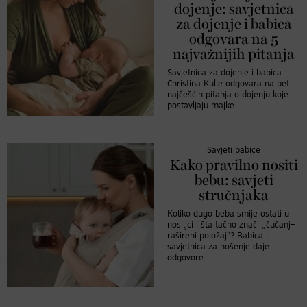
dojenje: savjetnica
za dojenje i babica
odgovara na 5
najvažnijih pitanja
Savjetnica za dojenje i babica
Christina Kulle odgovara na pet
najčešćih pitanja o dojenju koje
postavljaju majke.
Savjeti babice
Kako pravilno nositi
bebu: savjeti
stručnjaka
Koliko dugo beba smije ostati u
nosiljci i šta tačno znači „čučanj–
rašireni položaj“? Babica i
savjetnica za nošenje daje
odgovore.