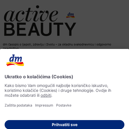
dm časopis o ljepoti, zdravlju i životu – za skladnu svakodnevnicu i odgovorno
zajedništvo.
Kontakt
dm web stranica
ACTIVE BEAUTY dm časopis
Impressum
Zaštita ličnih podataka
Informacije o pristupačnosti
UI-smjernice