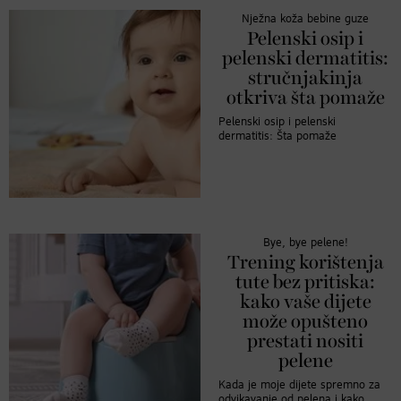
Nježna koža bebine guze
Pelenski osip i
pelenski dermatitis:
stručnjakinja
otkriva šta pomaže
Pelenski osip i pelenski
dermatitis: Šta pomaže
Bye, bye pelene!
Trening korištenja
tute bez pritiska:
kako vaše dijete
može opušteno
prestati nositi
pelene
Kada je moje dijete spremno za
odvikavanje od pelena i kako