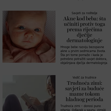
Savjeti za roditelje
Akne kod beba: šta
učiniti protiv toga
prema riječima
dječije
dermatologinje
Mnoge bebe razviju bezopasne
akne u prvim sedmicama života.
Šta pri tome pomaže i kada je
potrebno potražiti savjet doktora,
objašnjava dječija dermatologinja.
Vodič za trudnice
Trudnoća zimi:
savjeti za buduće
mame tokom
hladnog perioda
Trudnoća zimi – donosi puno
pitanja. Odlazak u saunu, zimski