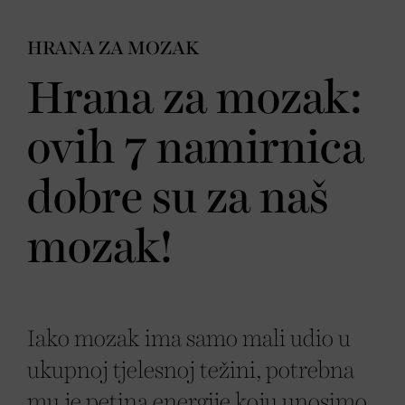
HRANA ZA MOZAK
Hrana za mozak:
ovih 7 namirnica
dobre su za naš
mozak!
Iako mozak ima samo mali udio u
ukupnoj tjelesnoj težini, potrebna
mu je petina energije koju unosimo