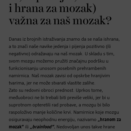
i hrana za mozak)
važna za naš mozak?
Danas iz brojnih istraživanja znamo da se naša ishrana,
a to znači naše navike jedenja i pijenja pozitivno (ili
negativno) odražavaju na naš mozak. U skladu s tim,
svom mozgu možemo pružiti značajnu podršku u
funkcionisanju unosom posebnih prehrambenih
namirnica. Naš mozak zavisi od opskrbe hranjivim
tvarima, jer ne može stvarati vlastite zalihe.
Zato su redovni obroci prednost. Uprkos tome,
međuobroci ne bi trebali biti previše veliki, jer bi u
suprotnom opteretili rad probave, a mozgu bi bilo
raspoloživo manje količine krvi. Namirnice koje mozgu
osiguravaju neophodnu energiju, nazivamo
„hranom za
mozak“
ili
„
brainfood“
.
Nedovoljan unos takve hrane