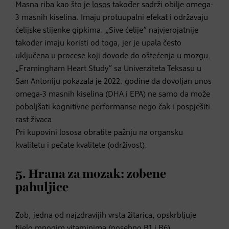
Masna riba kao što je
losos
također sadrži obilje omega-
3 masnih kiselina. Imaju protuupalni efekat i održavaju
ćelijske stijenke gipkima. „Sive ćelije” najvjerojatnije
također imaju koristi od toga, jer je upala često
uključena u procese koji dovode do oštećenja u mozgu.
„Framingham Heart Study” sa Univerziteta Teksasu u
San Antoniju pokazala je 2022. godine da dovoljan unos
omega-3 masnih kiselina (DHA i EPA) ne samo da može
poboljšati kognitivne performanse nego čak i pospješiti
rast živaca.
Pri kupovini lososa obratite pažnju na organsku
kvalitetu i pečate kvalitete (održivost).
5. Hrana za mozak: zobene
pahuljice
Zob, jedna od najzdravijih vrsta žitarica, opskrbljuje
tijelo mnogim vitaminima (posebno B1 i B6),