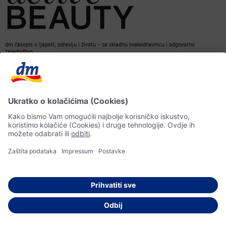
dm časopis o ljepoti, zdravlju i životu – za skladnu svakodnevnicu i odgovorno
zajedništvo.
Kontakt
dm web stranica
ACTIVE BEAUTY dm časopis
Impressum
Zaštita ličnih podataka
Informacije o pristupačnosti
UI-smjernice
© 2026 dm-drogerie markt d.o.o.