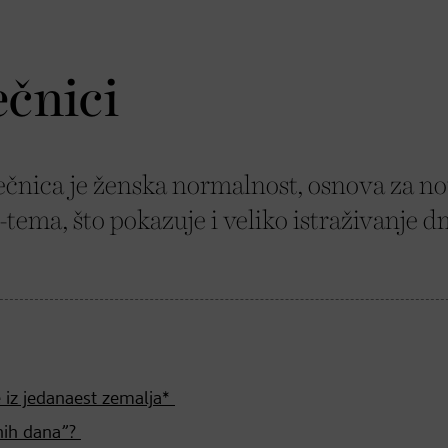
ečnici
nica je ženska normalnost, osnova za no
bu-tema, što pokazuje i veliko istraživanje d
e iz jedanaest zemalja*
onih dana”?