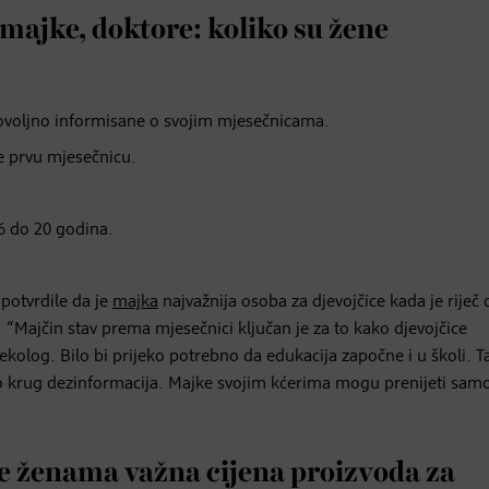
 majke, doktore: koliko su žene
dovoljno informisane o svojim mjesečnicama.
e prvu mjesečnicu.
6 do 20 godina.
 potvrdile da je
majka
najvažnija osoba za djevojčice kada je riječ 
. “Majčin stav prema mjesečnici ključan je za to kako djevojčice
ekolog. Bilo bi prijeko potrebno da edukacija započne i u školi. T
uo krug dezinformacija. Majke svojim kćerima mogu prenijeti sam
e ženama važna cijena proizvoda za