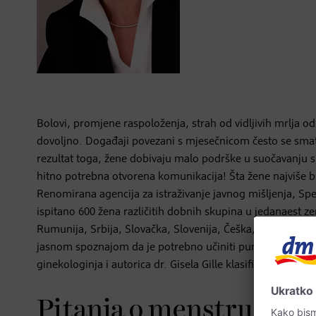
Bolovi, promjene raspoloženja, strah od vidljivih mrlja od 
dovoljno. Događaji povezani s mjesečnicom često se smatr
rezultat toga, žene dobivaju malo podrške u suočavanju 
hitno potrebna otvorena komunikacija! Šta žene najviše br
Renomirana agencija za istraživanje javnog mišljenja, Spe
ispitano 600 žena različitih dobnih skupina u jedanaest ze
Rumunija, Srbija, Slovačka, Slovenija, Češka, Mađarska). Z
jasnom spoznajom da je potrebno učiniti puno više kako b
ginekologinja i autorica dr. Gisela Gille klasifikovala nam j
Pitanja o menstruaciji 