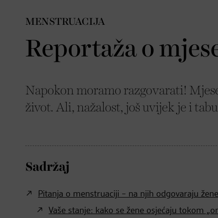
MENSTRUACIJA
Reportaža o mjes
Napokon moramo razgovarati! Mjeseč
život. Ali, nažalost, još uvijek je i ta
Sadržaj
Pitanja o menstruaciji – na njih odgovaraju žen
Vaše stanje: kako se žene osjećaju tokom „