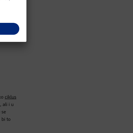
ako
ciklus
ali i u
 se
 bi to