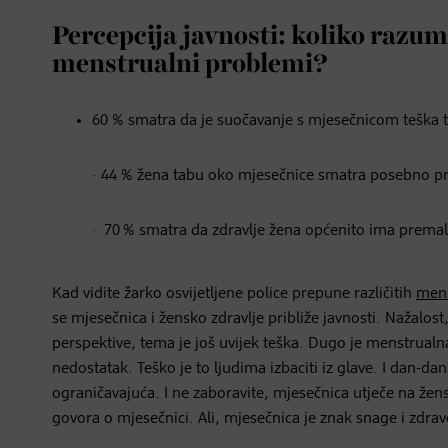
Percepcija javnosti: koliko razum
menstrualni problemi?
60 % smatra da je suočavanje s mjesečnicom teška 
· 44 % žena tabu oko mjesečnice smatra posebno p
· 70 % smatra da zdravlje žena općenito ima premal
Kad vidite žarko osvijetljene police prepune različitih
mens
se mjesečnica i žensko zdravlje približe javnosti. Nažalost,
perspektive, tema je još uvijek teška. Dugo je menstrualn
nedostatak. Teško je to ljudima izbaciti iz glave. I dan-d
ograničavajuća. I ne zaboravite, mjesečnica utječe na že
govora o mjesečnici. Ali, mjesečnica je znak snage i zdravo