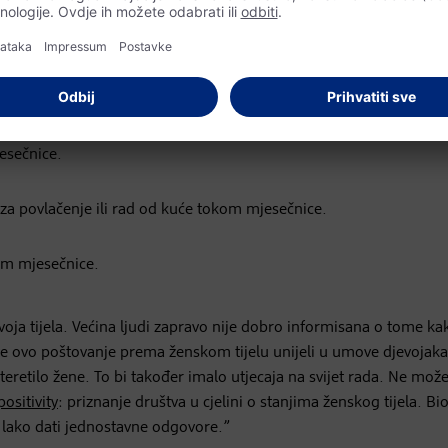
ju tokom „onih dana”?
sečnice.
a povlačenje ili rad od kuće tokom mjesečnice.
kom mjesečnice.
ja tijela. Većina ljudi zapravo nije dobro informisana o tome k
iste ovo poštovanje prema ženskom tijelu unijeli u umove djevojaka, 
teretilo žene. To bi također imalo utjecaja na svijet rada. Ne može
ositivity
: priznanje društva u cjelini o stanjima ženskog tijela. Bio
e lako dati jednostavne odgovore.”