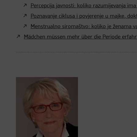
Percepcija javnosti: koliko razumijevanja im
Poznavanje ciklusa i povjerenje u majke, dokt
Menstrualno siromaštvo: koliko je ženama v
Mädchen müssen mehr über die Periode erfahr