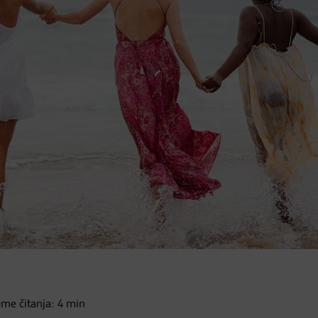
eme čitanja:
4
min