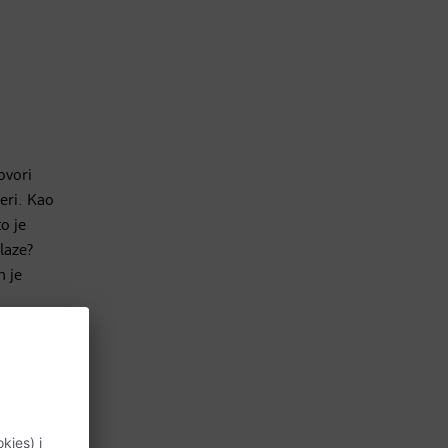
ovori
eri. Kao
o je
laze?
 je
na - i
na
z