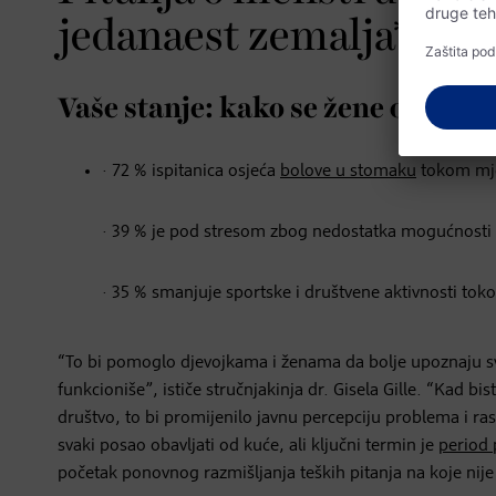
jedanaest zemalja*
Vaše stanje: kako se žene osjeća
· 72 % ispitanica osjeća
bolove u stomaku
tokom mje
· 39 % je pod stresom zbog nedostatka mogućnosti z
· 35 % smanjuje sportske i društvene aktivnosti to
“To bi pomoglo djevojkama i ženama da bolje upoznaju svo
funkcioniše”, ističe stručnjakinja dr. Gisela Gille. “Kad b
društvo, to bi promijenilo javnu percepciju problema i ras
svaki posao obavljati od kuće, ali ključni termin je
period p
početak ponovnog razmišljanja teških pitanja na koje nij