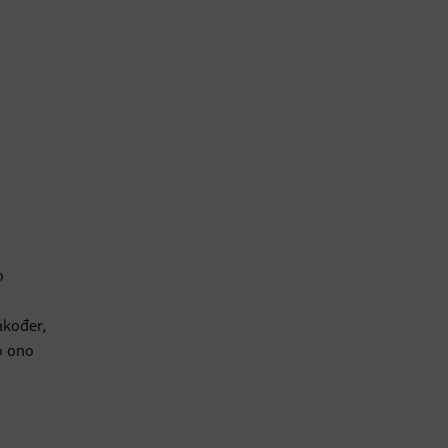
o
akođer,
o ono