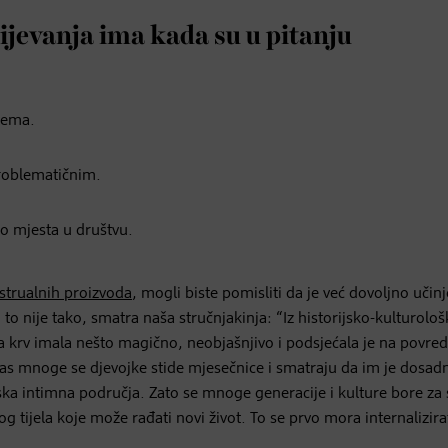
ijevanja ima kada su u pitanju
tema.
roblematičnim.
o mjesta u društvu.
trualnih proizvoda
, mogli biste pomisliti da je već dovoljno učin
 to nije tako, smatra naša stručnjakinja: “Iz historijsko-kulturološ
a krv imala nešto magično, neobjašnjivo i podsjećala je na povred
anas mnoge se djevojke stide mjesečnice i smatraju da im je dosadna
nska intimna područja. Zato se mnoge generacije i kulture bore za
g tijela koje može rađati novi život. To se prvo mora internalizira