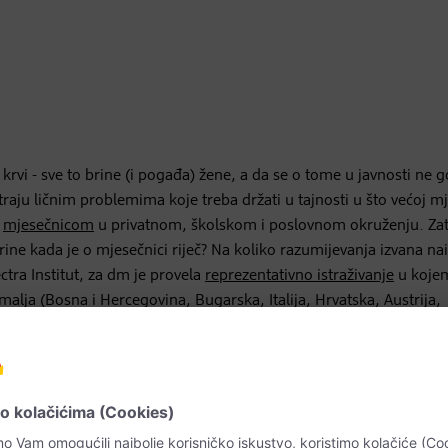
krvi - sve to brine (i pogađa) žene, a da se o tome u javnosti ne g
aju ličnim problemima koje treba držati u tajnosti u što većoj mj
s
mjesečnicom
u privatnom, školskom i poslovnom okruženju. Zat
ine kada je o mjesečnici riječ? Na koliko razumijevanja izvana nai
ctra Institut, za dm je provela
reprezentativno istraživanje
u kojem
malja (Bosna i Hercegovina, Bugarska, Italija, Hrvatska, Austrija,
ahvaljujući uzbudljivim i pronicljivim informacijama o zdravlju že
i se osiguralo da mjesečnice dobiju pažnju koju zaslužuju, iskus
e rezultate istraživanja.
– na njih odgovaraju žene i