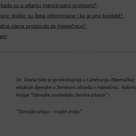
a kada su u pitanju menstrualni problemi?
ore: koliko su žene informisane i ko je prvi kontakt?
ažna cijena proizvoda za mjesečnicu?
en!
Dr. Gisela Gille je ginekologinja u Lüneburgu (Njemačka) 
edukuje djevojke o ženskom zdravlju i mjesečnici. Autoric
knjiga “Djevojke postavljaju ženska pitanja” i
“Djevojke pitaju – majke znaju”.