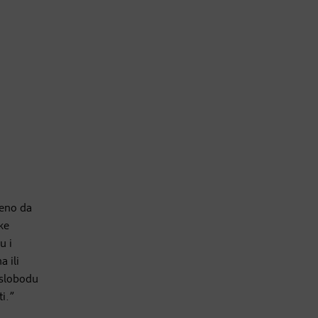
jeno da
ke
u i
 ili
 slobodu
ti.”